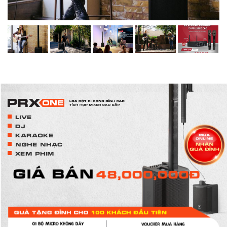
LIVE
DJ
KARAOKE
NGHE NHẠC
XEM PHIM
GIÁ BÁN
48,000,000Đ