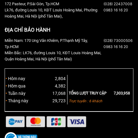
172 Pasteur, P.Sài Gòn, Tp.HCM
(028) 22437008
Lk76, đường Louis 10, KĐT Louis Hoàng Mai, Phường
0983 16 16 20
Hoàng Mai, Hà Nội (phố Tân Mai),
ĐỊA CHỈ BẢO HÀNH
Miền Nam: 170 Ung Văn Khiêm, P.Thạnh Mỹ Tây,
(028) 73000506
Tp.HCM
0983 16 16 20
Miền Bắc: LK76, đường Louis 10, KĐT Louis Hoàng Mai,
Quận Hoàng Mai, Hà Nội (phố Tân Mai)
Hôm nay
2,804
Hôm qua
4,382
Tuần này
17,068
TỔNG LƯỢT TRUY CẬP
7,303,958
Tháng này
29,723
Trực tuyến : 6 khách