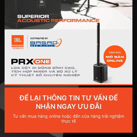
ĐỂ LẠI THÔNG TIN TƯ VẤN ĐỂ
NHẬN NGAY ƯU ĐÃI
Tư vấn mua hàng online hoặc đến cửa hàng trải nghiệm
thực tế