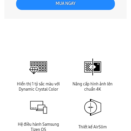
MUA NGAY
key features
Hiển thị 1 tỷ sắc màu với
Nâng cấp hình ảnh lên
Dynamic Crystal Color
chuẩn 4K
Hệ điều hành Samsung
Thiết kế AirSlim
Tizen OS