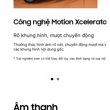
Công nghệ Motion Xcelerator
Rõ khung hình, mượt chuyển động
Thưởng thức hình ảnh rõ nét, chuyển động mượt mà với
các khung hình nội dung gốc.
* Trải nghiệm xem có thể thay đổi tùy vào định dạng và loại nội d
ftd16_interactive multi feature-product detail-indicator
ftd16_interactive multi feature-product detail-indicator
Âm thanh