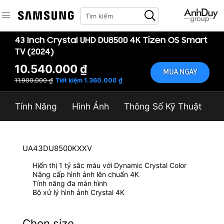
43 Inch Crystal UHD DU8500 4K Tizen OS Smart
TV (2024)
10.540.000 ₫
MUA NGAY
11.900.000 ₫
Tiết kiệm 1.360.000 ₫
Tính Năng
Hình Ảnh
Thông Số Kỹ Thuật
UA43DU8500KXXV
Hiển thị 1 tỷ sắc màu với Dynamic Crystal Color
Nâng cấp hình ảnh lên chuẩn 4K
Tính năng đa màn hình
Bộ xử lý hình ảnh Crystal 4K
Chọn size