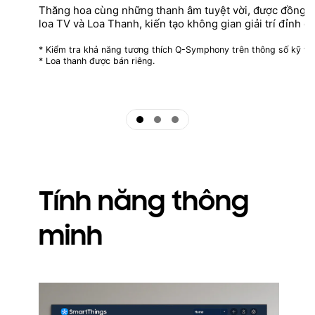
Thăng hoa cùng những thanh âm tuyệt vời, được đồng 
loa TV và Loa Thanh, kiến tạo không gian giải trí đỉnh c
* Kiểm tra khả năng tương thích Q-Symphony trên thông số kỹ th
* Loa thanh được bán riêng.
ftd16_interactive multi feature-product detail-indicator
ftd16_interactive multi feature-product detail-indicator
ftd16_interactive multi feature-product detail-indicator
Tính năng thông
minh