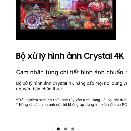
Bộ xử lý hình ảnh Crystal 4K
Cảm nhận từng chi tiết hình ảnh chuẩn 4
Bộ xử lý hình ảnh Crystal 4K nâng cấp mọi nội dung yê
nguyên bản chân thực.
*Trải nghiệm xem có thể khác tùy vào định dạng và loại nội dung.
* Nâng chuẩn hình ảnh có thể không áp dụng khi kết nối qua PC 
ftd16_interactive multi feature-product detail-indicator
ftd16_interactive multi feature-product detail-indicator
ftd16_interactive multi feature-product detail-indicator