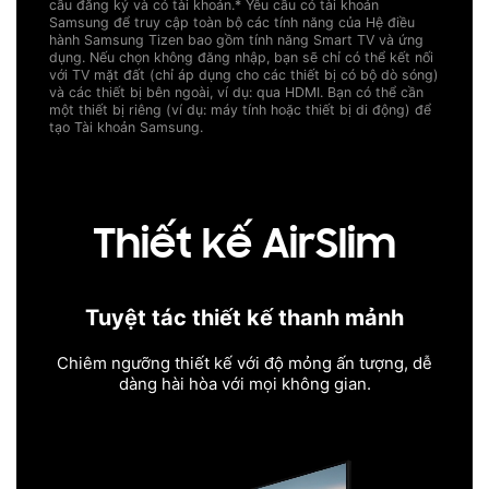
cầu đăng ký và có tài khoản.
* Yêu cầu có tài khoản
Samsung để truy cập toàn bộ các tính năng của Hệ điều
hành Samsung Tizen bao gồm tính năng Smart TV và ứng
dụng. Nếu chọn không đăng nhập, bạn sẽ chỉ có thể kết nối
với TV mặt đất (chỉ áp dụng cho các thiết bị có bộ dò sóng)
và các thiết bị bên ngoài, ví dụ: qua HDMI. Bạn có thể cần
một thiết bị riêng (ví dụ: máy tính hoặc thiết bị di động) để
tạo Tài khoản Samsung.
Thiết kế AirSlim
Tuyệt tác thiết kế thanh mảnh
Chiêm ngưỡng thiết kế với độ mỏng ấn tượng, dễ
dàng hài hòa với mọi không gian.