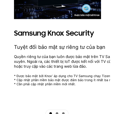
Samsung Knox Security
Tuyệt đối bảo mật sự riêng tư của bạn
Quyền riêng tư của bạn luôn được bảo mật trên TV Sam
xuyên. Ngoài ra, các thiết bị IoT được kết nối với TV cũ
hoặc truy cập vào các trang web lừa đảo.
* Được bảo mật bởi Knox' áp dụng cho TV Samsung chạy Tizen®, 
* Cập nhật phần mềm bảo mật được đảm bảo trong ít nhất ba năm
* Cần phải cập nhật phần mềm mới nhất.
ftd16_interactive multi feature-product detail-indicator
ftd16_interactive multi feature-product detail-indicator
ftd16_interactive multi feature-product detail-indicator