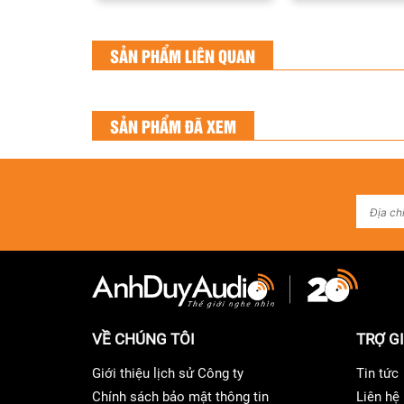
SẢN PHẨM LIÊN QUAN
SẢN PHẨM ĐÃ XEM
VỀ CHÚNG TÔI
TRỢ G
Giới thiệu lịch sử Công ty
Tin tức
Chính sách bảo mật thông tin
Liên hệ