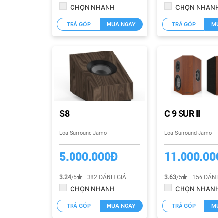
CHỌN NHANH
CHỌN NHAN
TRẢ GÓP
MUA NGAY
TRẢ GÓP
M
S8
C 9 SUR II
Loa Surround Jamo
Loa Surround Jamo
5.000.000Đ
11.000.00
3.24
/5
382 ĐÁNH GIÁ
3.63
/5
156 ĐÁNH
CHỌN NHANH
CHỌN NHAN
TRẢ GÓP
MUA NGAY
TRẢ GÓP
M