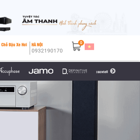
0
 Chỗ Đậu Xe Hơi
HÀ NỘI
0932190170