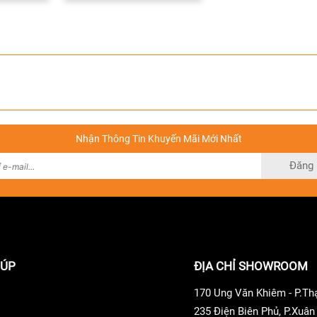
Nhận Thông Tin Khuyến Mãi Mới Nhất
Đăng 
IÚP
ĐỊA CHỈ SHOWROOM
170 Ung Văn Khiêm - P.T
235 Điện Biên Phủ, P.Xuâ