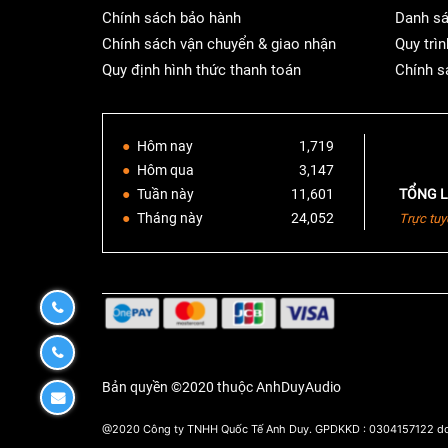
Chính sách bảo hành
Danh sá
Chính sách vận chuyển & giao nhận
Quy trìn
Quy định hình thức thanh toán
Chính s
Hôm nay
1,719
Hôm qua
3,147
Tuần này
11,601
TỔNG L
Tháng này
24,052
Trực tuy
0932190170
0932190170
Bản quyền ©2020 thuộc AnhDuyAudio
Đăng
ký
@2020 Công ty TNHH Quốc Tế Anh Duy. GPDKKD : 0304157122 do