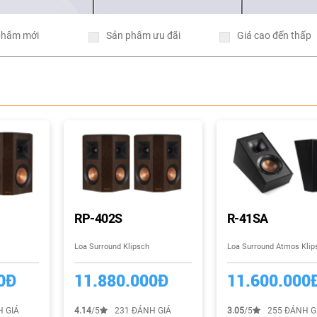
phẩm mới
Sản phẩm ưu đãi
Giá cao đến thấp
RP-402S
R-41SA
Loa Surround Klipsch
Loa Surround Atmos Klip
0Đ
11.880.000Đ
11.600.000
 GIÁ
4.14
/5
231 ĐÁNH GIÁ
3.05
/5
255 ĐÁNH G