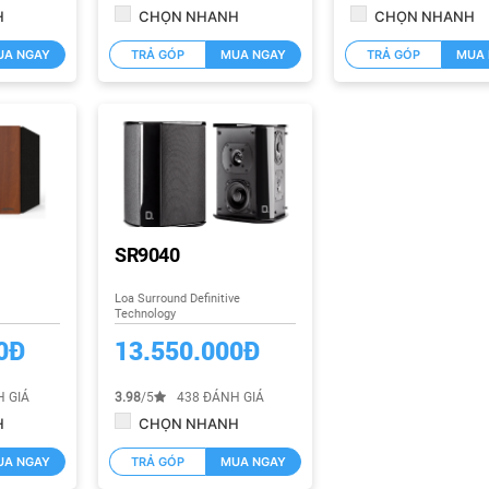
H
CHỌN NHANH
CHỌN NHANH
UA NGAY
TRẢ GÓP
MUA NGAY
TRẢ GÓP
MUA 
SR9040
Loa Surround Definitive
Technology
0Đ
13.550.000Đ
 GIÁ
3.98
/5
438 ĐÁNH GIÁ
H
CHỌN NHANH
UA NGAY
TRẢ GÓP
MUA NGAY