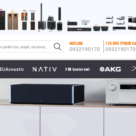
HOTLINE
170 UVK TPHCM Có
0932190170
0932190170