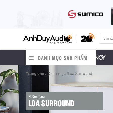
DANH MỤC SẢN PHẨM
Trang chủ
/
Danh mục /
Loa Surround
Nhóm hàng
LOA SURROUND