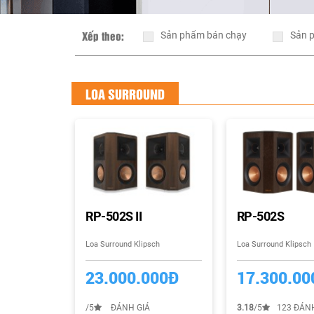
Xếp theo:
Sản phẩm bán chạy
Sản 
LOA SURROUND
RP-502S II
RP-502S
Loa Surround Klipsch
Loa Surround Klipsch
23.000.000Đ
17.300.00
/5
ĐÁNH GIÁ
3.18
/5
123 ĐÁNH