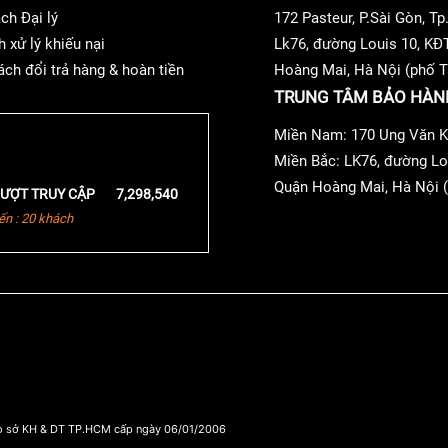
ch Đại lý
172 Pasteur, P.Sài Gòn, 
h xử lý khiếu nại
Lk76, đường Louis 10, KĐ
ách đổi trả hàng & hoàn tiền
Hoàng Mai, Hà Nội (phố T
TRUNG TÂM BẢO HÀN
Miền Nam: 170 Ung Văn K
Miền Bắc: LK76, đường Lo
Quận Hoàng Mai, Hà Nội (
ƯỢT TRUY CẬP
7,298,540
ến : 20 khách
 sở KH & DT TP.HCM cấp ngày 06/01/2006