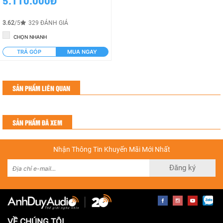
5.110.000Đ
3.62
/5
329 ĐÁNH GIÁ
CHỌN NHANH
TRẢ GÓP
MUA NGAY
SẢN PHẨM LIÊN QUAN
SẢN PHẨM ĐÃ XEM
Nhận Thông Tin Khuyến Mãi Mới Nhất
Đăng ký
VỀ CHÚNG TÔI