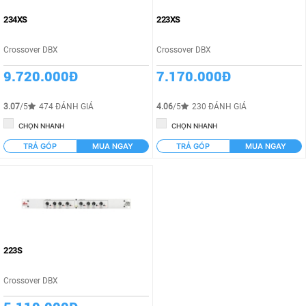
Từ 15 đến 25 triệu
Giá thấp đến cao
234XS
223XS
Từ 25 đến 50 triệu
Crossover DBX
Crossover DBX
Từ 50 đến 100 triệu
9.720.000Đ
7.170.000Đ
Từ 100 đến 200 triệu
Từ 200 đến 500 triệu
3.07
/5
474 ĐÁNH GIÁ
4.06
/5
230 ĐÁNH GIÁ
CHỌN NHANH
CHỌN NHANH
Từ 500 đến 1 tỷ
TRẢ GÓP
MUA NGAY
TRẢ GÓP
MUA NGAY
Trên 1 tỷ
223S
Crossover DBX