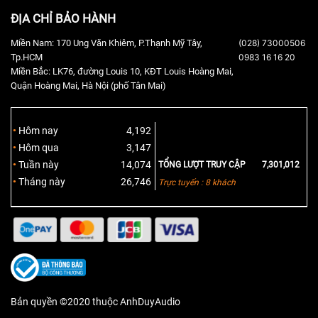
ĐỊA CHỈ BẢO HÀNH
Miền Nam: 170 Ung Văn Khiêm, P.Thạnh Mỹ Tây,
(028) 73000506
Tp.HCM
0983 16 16 20
Miền Bắc: LK76, đường Louis 10, KĐT Louis Hoàng Mai,
Quận Hoàng Mai, Hà Nội (phố Tân Mai)
Hôm nay
4,192
Hôm qua
3,147
Tuần này
14,074
TỔNG LƯỢT TRUY CẬP
7,301,012
Tháng này
26,746
Trực tuyến : 8 khách
Bản quyền ©2020 thuộc AnhDuyAudio