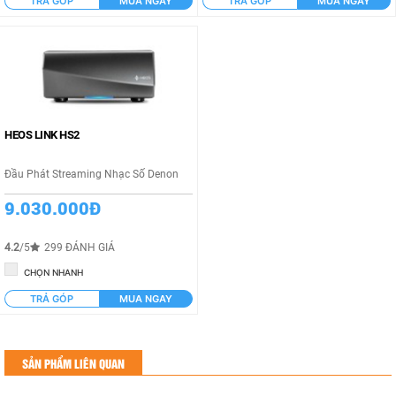
TRẢ GÓP
MUA NGAY
TRẢ GÓP
MUA NGAY
HEOS LINK HS2
Đầu Phát Streaming Nhạc Số Denon
9.030.000Đ
4.2
/5
299 ĐÁNH GIÁ
CHỌN NHANH
TRẢ GÓP
MUA NGAY
SẢN PHẨM LIÊN QUAN