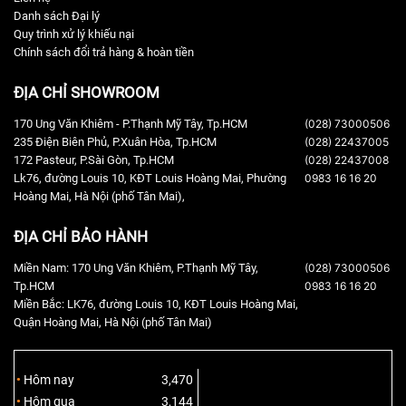
Danh sách Đại lý
Quy trình xử lý khiếu nại
Chính sách đổi trả hàng & hoàn tiền
ĐỊA CHỈ SHOWROOM
170 Ung Văn Khiêm - P.Thạnh Mỹ Tây, Tp.HCM
(028) 73000506
235 Điện Biên Phủ, P.Xuân Hòa, Tp.HCM
(028) 22437005
172 Pasteur, P.Sài Gòn, Tp.HCM
(028) 22437008
Lk76, đường Louis 10, KĐT Louis Hoàng Mai, Phường
0983 16 16 20
Hoàng Mai, Hà Nội (phố Tân Mai),
ĐỊA CHỈ BẢO HÀNH
Miền Nam: 170 Ung Văn Khiêm, P.Thạnh Mỹ Tây,
(028) 73000506
Tp.HCM
0983 16 16 20
Miền Bắc: LK76, đường Louis 10, KĐT Louis Hoàng Mai,
Quận Hoàng Mai, Hà Nội (phố Tân Mai)
Hôm nay
3,470
Hôm qua
3,144