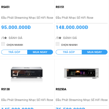
Từ 15 đến 25 triệu
Giá thấp đến cao
RS451
RS151
Từ 25 đến 50 triệu
Đầu Phát Streaming Nhạc Số HiFi Rose
Đầu Phát Nhạc Số HiFi Rose
Từ 50 đến 100 triệu
95.000.000Đ
148.000.000Đ
Từ 100 đến 200 triệu
Từ 200 đến 500 triệu
/5
ĐÁNH GIÁ
/5
ĐÁNH GIÁ
CHỌN NHANH
CHỌN NHANH
Từ 500 đến 1 tỷ
TRẢ GÓP
MUA NGAY
TRẢ GÓP
MUA NGAY
Trên 1 tỷ
RS130
RS250A
Đầu Phát Streaming Nhạc Số HiFi Rose
Đầu Phát Streaming Nhạc Số HiFi Rose