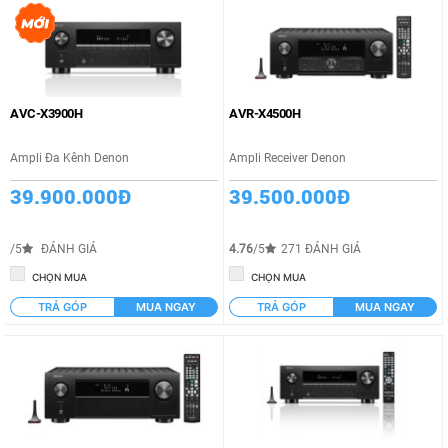
AVC-X3900H
AVR-X4500H
Ampli Đa Kênh Denon
Ampli Receiver Denon
39.900.000Đ
39.500.000Đ
/5
ĐÁNH GIÁ
4.76
/5
271 ĐÁNH GIÁ
CHỌN MUA
CHỌN MUA
TRẢ GÓP
MUA NGAY
TRẢ GÓP
MUA NGAY