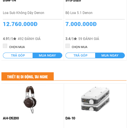
DSW-1H
SYS-2020
Loa Sub Không Dây Denon
Bộ Loa 5.1 Denon
12.760.000Đ
7.000.000Đ
4.91
/5
492 ĐÁNH GIÁ
3.4
/5
59 ĐÁNH GIÁ
CHỌN MUA
CHỌN MUA
TRẢ GÓP
MUA NGAY
TRẢ GÓP
MUA NGAY
THIẾT BỊ DI ĐỘNG, TAI NGHE
AH-D5200
DA-10