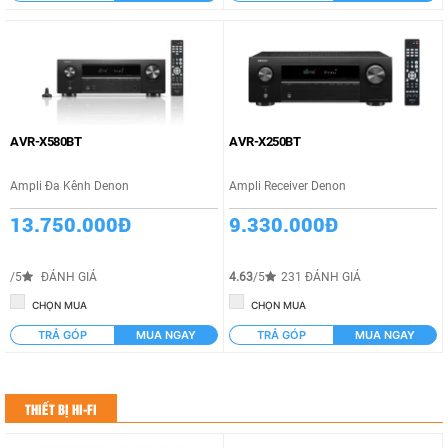
AVR-X580BT
AVR-X250BT
Ampli Đa Kênh Denon
Ampli Receiver Denon
13.750.000Đ
9.330.000Đ
/5
ĐÁNH GIÁ
4.63
/5
231 ĐÁNH GIÁ
CHỌN MUA
CHỌN MUA
TRẢ GÓP
MUA NGAY
TRẢ GÓP
MUA NGAY
THIẾT BỊ HI-FI