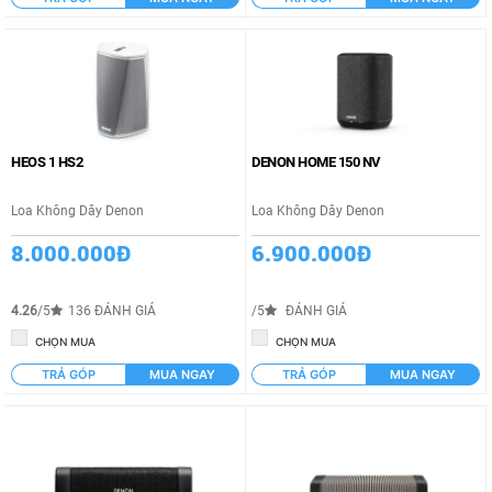
HEOS 1 HS2
DENON HOME 150 NV
Loa Không Dây Denon
Loa Không Dây Denon
8.000.000Đ
6.900.000Đ
4.26
/5
136 ĐÁNH GIÁ
/5
ĐÁNH GIÁ
CHỌN MUA
CHỌN MUA
TRẢ GÓP
MUA NGAY
TRẢ GÓP
MUA NGAY