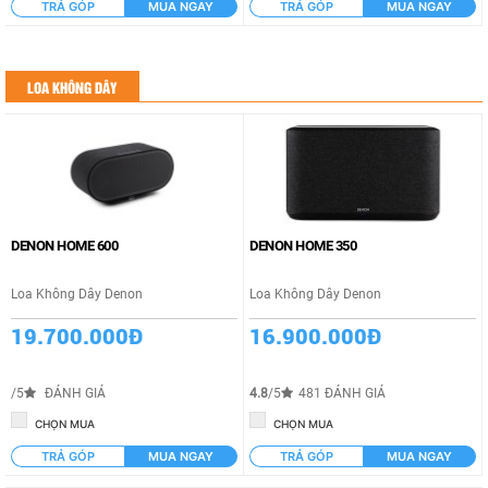
TRẢ GÓP
MUA NGAY
TRẢ GÓP
MUA NGAY
LOA KHÔNG DÂY
DENON HOME 600
DENON HOME 350
Loa Không Dây Denon
Loa Không Dây Denon
19.700.000Đ
16.900.000Đ
/5
ĐÁNH GIÁ
4.8
/5
481 ĐÁNH GIÁ
CHỌN MUA
CHỌN MUA
TRẢ GÓP
MUA NGAY
TRẢ GÓP
MUA NGAY