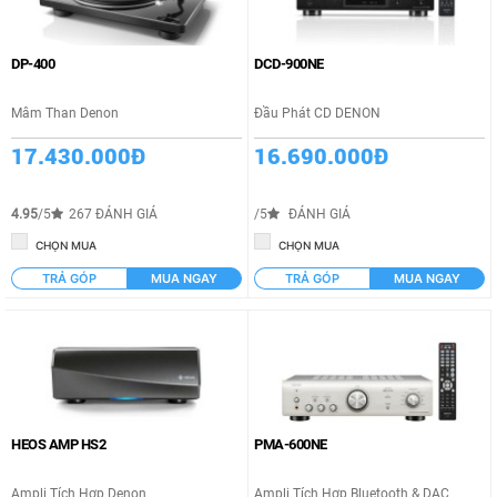
DP-400
DCD-900NE
Mâm Than Denon
Đầu Phát CD DENON
17.430.000Đ
16.690.000Đ
4.95
/5
267 ĐÁNH GIÁ
/5
ĐÁNH GIÁ
CHỌN MUA
CHỌN MUA
TRẢ GÓP
MUA NGAY
TRẢ GÓP
MUA NGAY
HEOS AMP HS2
PMA-600NE
Ampli Tích Hợp Denon
Ampli Tích Hợp Bluetooth & DAC