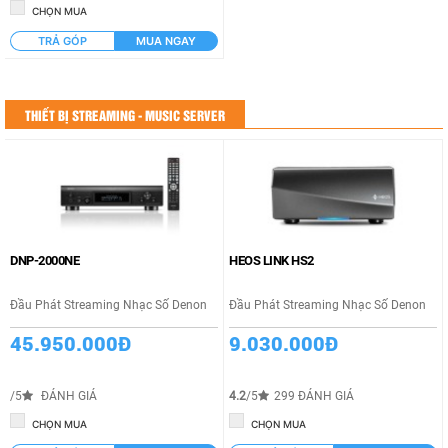
CHỌN MUA
TRẢ GÓP
MUA NGAY
THIẾT BỊ STREAMING - MUSIC SERVER
DNP-2000NE
HEOS LINK HS2
Đầu Phát Streaming Nhạc Số Denon
Đầu Phát Streaming Nhạc Số Denon
45.950.000Đ
9.030.000Đ
/5
ĐÁNH GIÁ
4.2
/5
299 ĐÁNH GIÁ
CHỌN MUA
CHỌN MUA