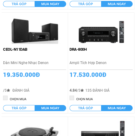
TRẢ GÓP
MUA NGAY
TRẢ GÓP
MUA NGAY
CEOL-N11DAB
DRA-800H
Dàn Mini Nghe Nhạc Denon
Ampli Tích Hợp Denon
19.350.000Đ
17.530.000Đ
/5
ĐÁNH GIÁ
4.84
/5
135 ĐÁNH GIÁ
CHỌN MUA
CHỌN MUA
TRẢ GÓP
MUA NGAY
TRẢ GÓP
MUA NGAY