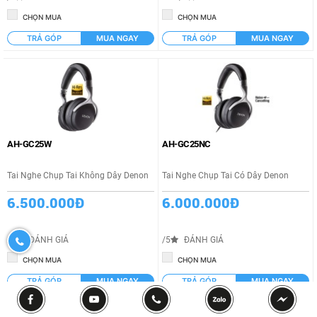
CHỌN MUA
CHỌN MUA
TRẢ GÓP
MUA NGAY
TRẢ GÓP
MUA NGAY
AH-GC25W
AH-GC25NC
Tai Nghe Chụp Tai Không Dây Denon
Tai Nghe Chụp Tai Có Dây Denon
6.500.000Đ
6.000.000Đ
0932190170
/5
ĐÁNH GIÁ
/5
ĐÁNH GIÁ
CHỌN MUA
CHỌN MUA
TRẢ GÓP
MUA NGAY
TRẢ GÓP
MUA NGAY