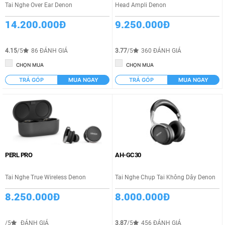
Tai Nghe Over Ear Denon
Head Ampli Denon
14.200.000Đ
9.250.000Đ
4.15
/5
86 ĐÁNH GIÁ
3.77
/5
360 ĐÁNH GIÁ
CHỌN MUA
CHỌN MUA
TRẢ GÓP
MUA NGAY
TRẢ GÓP
MUA NGAY
PERL PRO
AH-GC30
Tai Nghe True Wireless Denon
Tai Nghe Chụp Tai Không Dây Denon
8.250.000Đ
8.000.000Đ
/5
ĐÁNH GIÁ
3.87
/5
456 ĐÁNH GIÁ