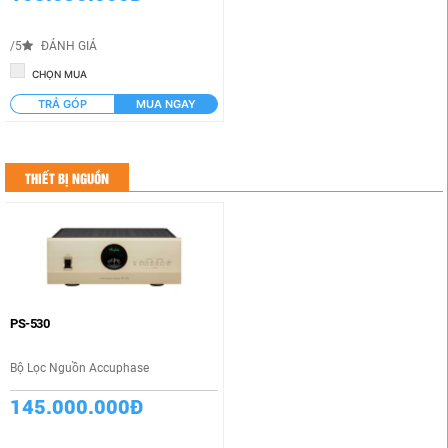
/5
ĐÁNH GIÁ
CHỌN MUA
TRẢ GÓP
MUA NGAY
THIẾT BỊ NGUỒN
PS-530
Bộ Lọc Nguồn Accuphase
145.000.000Đ