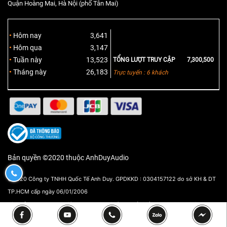
Quận Hoàng Mai, Hà Nội (phố Tân Mai)
Hôm nay
3,641
Hôm qua
3,147
Tuần này
13,523
TỔNG LƯỢT TRUY CẬP
7,300,500
Tháng này
26,183
Trực tuyến : 6 khách
Bản quyền ©2020 thuộc AnhDuyAudio
0932190170
@2020 Công ty TNHH Quốc Tế Anh Duy. GPDKKD : 0304157122 do sở KH & DT
TP.HCM cấp ngày 06/01/2006
Địa chỉ 170 Ung Văn Khiêm, P.Thạnh Mỹ Tây. ĐT: (028) 73000506. Email :
cskh@anhduy.vn. Đại diện pháp luật : Nguyễn Khắc Anh