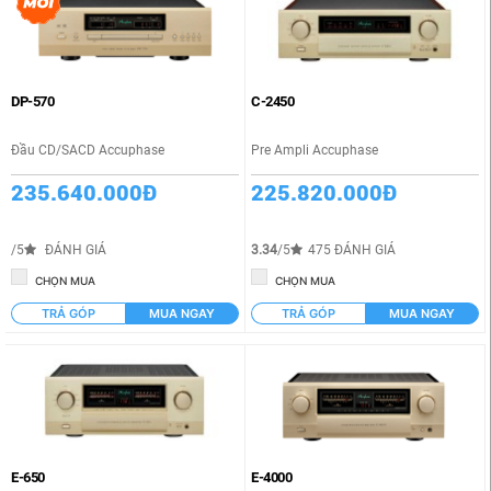
DP-570
C-2450
Đầu CD/SACD Accuphase
Pre Ampli Accuphase
235.640.000Đ
225.820.000Đ
/5
ĐÁNH GIÁ
3.34
/5
475 ĐÁNH GIÁ
CHỌN MUA
CHỌN MUA
TRẢ GÓP
MUA NGAY
TRẢ GÓP
MUA NGAY
E-650
E-4000