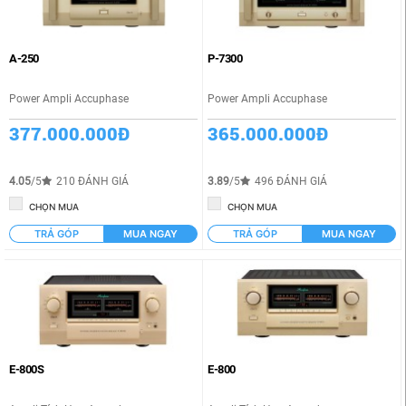
A-250
P-7300
Power Ampli Accuphase
Power Ampli Accuphase
377.000.000Đ
365.000.000Đ
4.05
/5
210 ĐÁNH GIÁ
3.89
/5
496 ĐÁNH GIÁ
CHỌN MUA
CHỌN MUA
TRẢ GÓP
MUA NGAY
TRẢ GÓP
MUA NGAY
E-800S
E-800