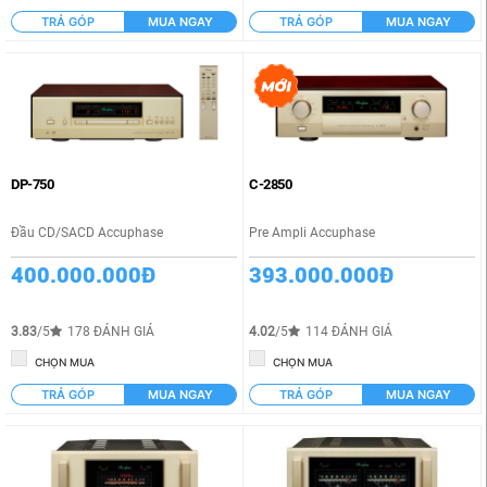
TRẢ GÓP
MUA NGAY
TRẢ GÓP
MUA NGAY
DP-750
C-2850
Đầu CD/SACD Accuphase
Pre Ampli Accuphase
400.000.000Đ
393.000.000Đ
3.83
/5
178 ĐÁNH GIÁ
4.02
/5
114 ĐÁNH GIÁ
CHỌN MUA
CHỌN MUA
TRẢ GÓP
MUA NGAY
TRẢ GÓP
MUA NGAY