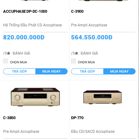
Từ 15 đến 25 triệu
Giá thấp đến cao
ACCUPHASE DP-DC-1000
C-3900
Từ 25 đến 50 triệu
Từ 50 đến 100 triệu
Hệ Thống Đầu Phát CD Accuphase
Pre Ampli Accuphase
820.000.000Đ
564.550.000Đ
Từ 100 đến 200 triệu
Từ 200 đến 500 triệu
/5
ĐÁNH GIÁ
/5
ĐÁNH GIÁ
Từ 500 đến 1 tỷ
CHỌN MUA
CHỌN MUA
Trên 1 tỷ
TRẢ GÓP
MUA NGAY
TRẢ GÓP
MUA NGAY
C-3850
DP-770
Pre Ampli Accuphase
Đầu CD/SACD Accuphase