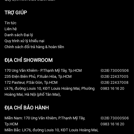
TRỢ GIÚP
Tin tức
Liên hệ
Danh sách Đại lý
Quy trình xử lý khiếu nại
Chính sách đổi trả hàng & hoàn tiền
ĐỊA CHỈ SHOWROOM
170 Ung Văn Khiêm - P.Thạnh Mỹ Tây, Tp.HCM
(028) 73000506
235 Điện Biên Phủ, P.Xuân Hòa, Tp.HCM
(028) 22437005
172 Pasteur, P.Sài Gòn, Tp.HCM
(028) 22437008
Lk76, đường Louis 10, KĐT Louis Hoàng Mai, Phường
0983 16 16 20
Hoàng Mai, Hà Nội (phố Tân Mai),
ĐỊA CHỈ BẢO HÀNH
Miền Nam: 170 Ung Văn Khiêm, P.Thạnh Mỹ Tây,
(028) 73000506
Tp.HCM
0983 16 16 20
Miền Bắc: LK76, đường Louis 10, KĐT Louis Hoàng Mai,