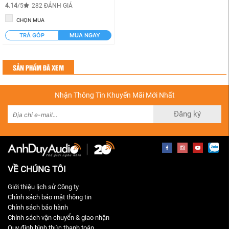
4.14
/5
282 ĐÁNH GIÁ
CHỌN MUA
TRẢ GÓP
MUA NGAY
SẢN PHẨM ĐÃ XEM
Nhận Thông Tin Khuyến Mãi Mới Nhất
Đăng ký
VỀ CHÚNG TÔI
Giới thiệu lịch sử Công ty
Chính sách bảo mật thông tin
Chính sách bảo hành
Chính sách vận chuyển & giao nhận
Quy định hình thức thanh toán