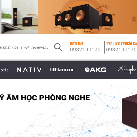
HOTLINE
170 UVK TPHCM Có
0932190170
0932190170