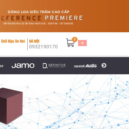
0
 Chỗ Đậu Xe Hơi
HÀ NỘI
0932190170