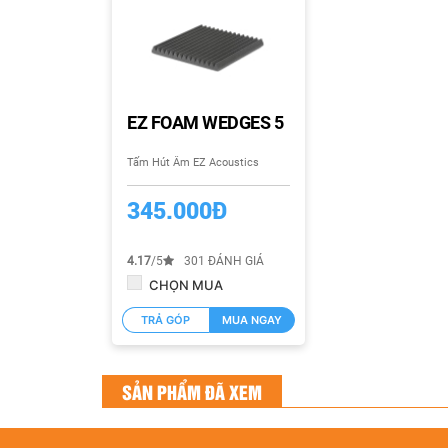
EZ FOAM WEDGES 5
Tấm Hút Âm EZ Acoustics
345.000Đ
4.17
/5
301 ĐÁNH GIÁ
CHỌN MUA
TRẢ GÓP
MUA NGAY
SẢN PHẨM ĐÃ XEM