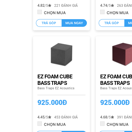
4.82
/5
221 ĐÁNH GIÁ
4.74
/5
263 ĐÁN
CHỌN MUA
CHỌN MUA
TRẢ GÓP
MUA NGAY
TRẢ GÓP
M
EZ FOAM CUBE
EZ FOAM CU
BASS TRAPS
BASS TRAPS
Bass Traps EZ Acoustics
Bass Traps EZ Acous
925.000Đ
925.000Đ
4.45
/5
453 ĐÁNH GIÁ
4.68
/5
391 ĐÁN
CHỌN MUA
CHỌN MUA