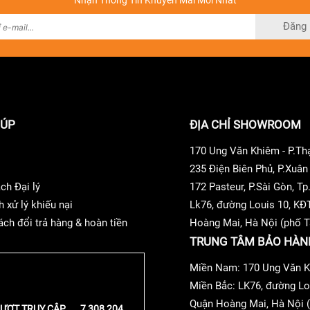
Nhận Thông Tin Khuyến Mãi Mới Nhất
Đăng 
IÚP
ĐỊA CHỈ SHOWROOM
170 Ung Văn Khiêm - P.T
235 Điện Biên Phủ, P.Xuâ
ch Đại lý
172 Pasteur, P.Sài Gòn, 
h xử lý khiếu nại
Lk76, đường Louis 10, KĐ
ách đổi trả hàng & hoàn tiền
Hoàng Mai, Hà Nội (phố T
TRUNG TÂM BẢO HÀN
Miền Nam: 170 Ung Văn K
Miền Bắc: LK76, đường Lo
Quận Hoàng Mai, Hà Nội (
ƯỢT TRUY CẬP
7,308,204