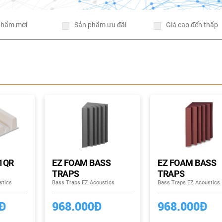
phẩm mới
Sản phẩm ưu đãi
Giá cao đến thấp
 1QR
EZ FOAM BASS
EZ FOAM BASS
TRAPS
TRAPS
stics
Bass Traps EZ Acoustics
Bass Traps EZ Acoustics
0Đ
968.000Đ
968.000Đ