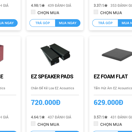
H GIÁ
4.98
/5
439 ĐÁNH GIÁ
3.37
/5
353 ĐÁNH G
CHỌN MUA
CHỌN MUA
UA NGAY
TRẢ GÓP
MUA NGAY
TRẢ GÓP
MUA 
BE
EZ SPEAKER PADS
EZ FOAM FLAT
tics
Chân Đế Kê Loa EZ Acoustics
Tấm Hút Âm EZ Acoustic
720.000Đ
629.000Đ
H GIÁ
4.64
/5
437 ĐÁNH GIÁ
3.57
/5
431 ĐÁNH G
CHỌN MUA
CHỌN MUA