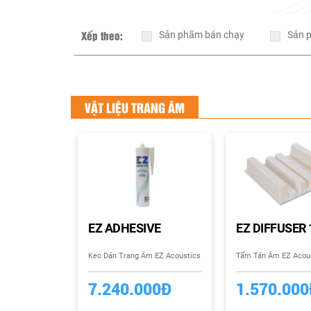
Xếp theo:
Sản phẩm bán chạy
Sản 
VẬT LIỆU TRANG ÂM
EZ ADHESIVE
EZ DIFFUSER
Keo Dán Trang Âm EZ Acoustics
Tấm Tán Âm EZ Acou
7.240.000Đ
1.570.00