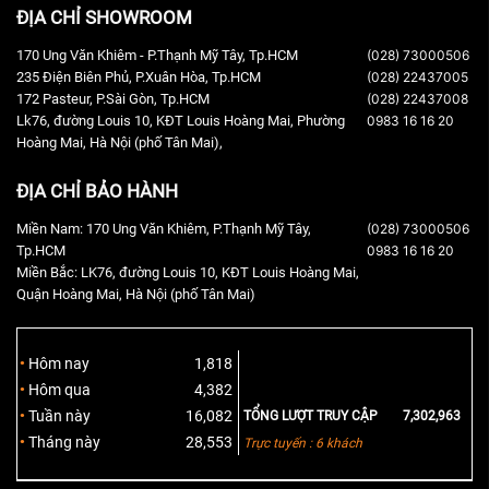
ĐỊA CHỈ SHOWROOM
170 Ung Văn Khiêm - P.Thạnh Mỹ Tây, Tp.HCM
(028) 73000506
235 Điện Biên Phủ, P.Xuân Hòa, Tp.HCM
(028) 22437005
172 Pasteur, P.Sài Gòn, Tp.HCM
(028) 22437008
Lk76, đường Louis 10, KĐT Louis Hoàng Mai, Phường
0983 16 16 20
Hoàng Mai, Hà Nội (phố Tân Mai),
ĐỊA CHỈ BẢO HÀNH
Miền Nam: 170 Ung Văn Khiêm, P.Thạnh Mỹ Tây,
(028) 73000506
Tp.HCM
0983 16 16 20
Miền Bắc: LK76, đường Louis 10, KĐT Louis Hoàng Mai,
Quận Hoàng Mai, Hà Nội (phố Tân Mai)
Hôm nay
1,818
Hôm qua
4,382
Tuần này
16,082
TỔNG LƯỢT TRUY CẬP
7,302,963
Tháng này
28,553
Trực tuyến : 6 khách