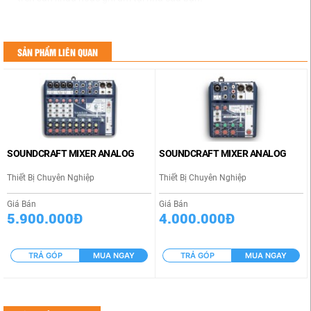
SẢN PHẨM LIÊN QUAN
SOUNDCRAFT MIXER ANALOG
SOUNDCRAFT MIXER ANALOG
Thiết Bị Chuyên Nghiệp
Thiết Bị Chuyên Nghiệp
Giá Bán
Giá Bán
5.900.000Đ
4.000.000Đ
Đặc Điểm Kỹ Thuật Của Soundcraft Notepad-8FX
TRẢ GÓP
MUA NGAY
TRẢ GÓP
MUA NGAY
Trong hơn 40 năm, các chuyên gia âm thanh đã xây dụng, kế
thừa và phát triển các giải pháp, kỹ thuật mixer cho các sản
phẩm Soundcraft mang đến chất lượng âm thanh nguyên
bản tuyệt vời với hiệu suất rất đáng tin cậy. Mixer Soundcraft