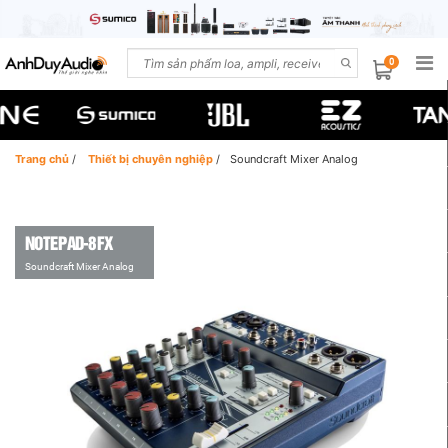
0
Trang chủ
/
Thiết bị chuyên nghiệp
/
Soundcraft Mixer Analog
NOTEPAD-8FX
Soundcraft Mixer Analog