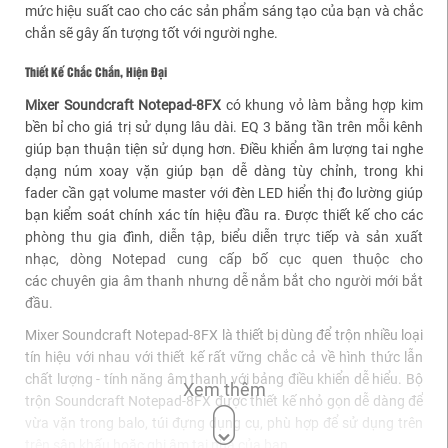
mức hiệu suất cao cho các sản phẩm sáng tạo của bạn và chắc
chắn sẽ gây ấn tượng tốt với người nghe.
Thiết Kế Chắc Chắn, Hiện Đại
Mixer Soundcraft Notepad-8FX
có khung
vỏ làm bằng hợp kim
bền bỉ cho giá trị sử dụng lâu dài. EQ 3 băng tần trên mỗi kênh
giúp bạn thuận tiện sử dụng hơn. Điều khiển âm lượng tai nghe
dạng núm xoay vặn giúp bạn dễ dàng tùy chỉnh, trong khi
fader cần gạt volume master với đèn LED hiển thị đo lường giúp
bạn kiểm soát chính xác tín hiệu đầu ra. Được thiết kế cho các
phòng thu gia đình, diễn tập, biểu diễn trực tiếp và sản xuất
nhạc, dòng Notepad cung cấp bố cục quen thuộc cho
các chuyên gia âm thanh nhưng dễ nắm bắt cho người mới bắt
đầu.
Mixer Soundcraft Notepad-8FX
là thiết bị dùng để trộn nhiều loại
tín hiệu với nhau với thiết kế rất vững chắc cả về hình thức lẫn
chất lượng - tính năng âm thanh với bảng điều khiển dễ hiểu. Bộ
Xem thêm
trộn Soundcraft Notepad-8FX được thiết kế nhỏ gọn dễ dàng để
vừa vặn trong balo, túi đựng dụng cụ, phù hợp để sử dụng trên
trên sân khấu hoặc ghi âm tại nhà của bạn.