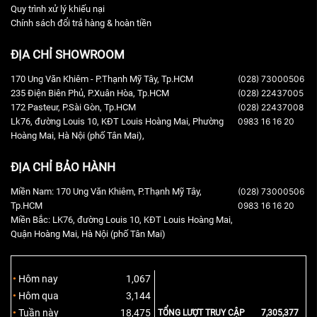
Quy trình xử lý khiếu nại
Chính sách đổi trả hàng & hoàn tiền
ĐỊA CHỈ SHOWROOM
170 Ung Văn Khiêm - P.Thạnh Mỹ Tây, Tp.HCM
(028) 73000506
235 Điện Biên Phủ, P.Xuân Hòa, Tp.HCM
(028) 22437005
172 Pasteur, P.Sài Gòn, Tp.HCM
(028) 22437008
Lk76, đường Louis 10, KĐT Louis Hoàng Mai, Phường
0983 16 16 20
Hoàng Mai, Hà Nội (phố Tân Mai),
ĐỊA CHỈ BẢO HÀNH
Miền Nam: 170 Ung Văn Khiêm, P.Thạnh Mỹ Tây,
(028) 73000506
Tp.HCM
0983 16 16 20
Khả Năng Kết Nối Đa Dạng Linh Hoạt
Miền Bắc: LK76, đường Louis 10, KĐT Louis Hoàng Mai,
Quận Hoàng Mai, Hà Nội (phố Tân Mai)
Mixer Notepad-8FX cho phép bạn kết nối nhiều thiết bị yêu thích
của bạn như micro, guitar, Organ… Ngoài ra, kết nối USB cho
phép bạn dễ dàng ghi lại, chỉnh sửa và phát các bản thu bằng
Hôm nay
1,067
Macbook, laptop và PC với giao diện USB Audio tích hợp đem lại
Hôm qua
3,144
âm thanh cực kỳ chất lượng. Soundcraft Notepad-8FX là thiết bị
Tuần này
18,475
TỔNG LƯỢT TRUY CẬP
7,305,377