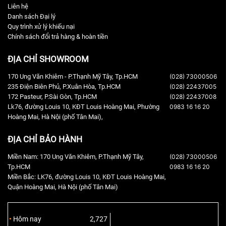
Liên hệ
Danh sách Đại lý
Quy trình xử lý khiếu nại
Chính sách đổi trả hàng & hoàn tiền
ĐỊA CHỈ SHOWROOM
170 Ung Văn Khiêm - P.Thạnh Mỹ Tây, Tp.HCM
(028) 73000506
235 Điện Biên Phủ, P.Xuân Hòa, Tp.HCM
(028) 22437005
172 Pasteur, P.Sài Gòn, Tp.HCM
(028) 22437008
Lk76, đường Louis 10, KĐT Louis Hoàng Mai, Phường
0983 16 16 20
Hoàng Mai, Hà Nội (phố Tân Mai),
ĐỊA CHỈ BẢO HÀNH
Miền Nam: 170 Ung Văn Khiêm, P.Thạnh Mỹ Tây,
(028) 73000506
Tp.HCM
0983 16 16 20
Miền Bắc: LK76, đường Louis 10, KĐT Louis Hoàng Mai,
Quận Hoàng Mai, Hà Nội (phố Tân Mai)
Hôm nay
2,727