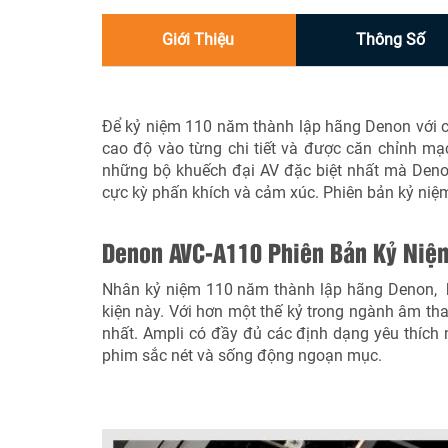
Giới Thiệu
Thông Số
Để kỷ niệm 110 năm thành lập hãng Denon với c
cao độ vào từng chi tiết và được căn chỉnh m
những bộ khuếch đại AV đặc biệt nhất mà Deno
cực kỳ phấn khích và cảm xúc. Phiên bản kỷ niệ
Denon AVC-A110 Phiên Bản Kỷ Niệ
Nhân kỷ niệm 110 năm thành lập hãng Denon, b
kiện này. Với hơn một thế kỷ trong ngành âm th
nhất. Ampli có đầy đủ các định dạng yêu thích
phim sắc nét và sống động ngoạn mục.