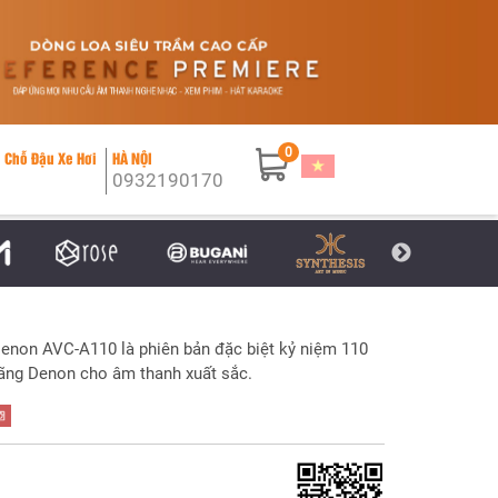
0
 Chỗ Đậu Xe Hơi
HÀ NỘI
0932190170
enon AVC-A110 là phiên bản đặc biệt kỷ niệm 110
ãng Denon cho âm thanh xuất sắc.