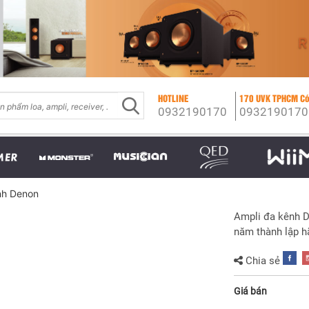
HOTLINE
170 UVK TPHCM Có
0932190170
0932190170
nh Denon
Ampli đa kênh D
năm thành lập h
Chia sẻ
Giá bán