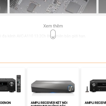
Xem thêm
i đa kênh AVC-A110 13.2Ch 8K - phiên bản giới hạn.
g đợi
o âm thanh xuất sắc, chính xác và mạnh mẽ, đem đến người ng
H DENON
AMPLI RECEIVER KẾT NỐI
AMPLI RECEIV