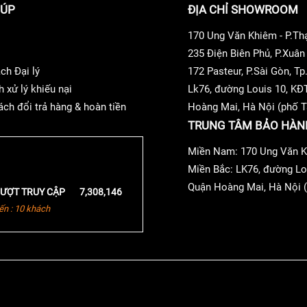
IÚP
ĐỊA CHỈ SHOWROOM
hế hệ nối tiếp Dolby Atmos, DTS: X, DTS: X Pro, IMAX Enhanced 
170 Ung Văn Khiêm - P.T
235 Điện Biên Phủ, P.Xuâ
HDM
ch Đại lý
172 Pasteur, P.Sài Gòn, 
I chính để cho phép các định dạng âm thanh không nén và dựa
h xử lý khiếu nại
Lk76, đường Louis 10, KĐ
ại AV .
ách đổi trả hàng & hoàn tiền
Hoàng Mai, Hà Nội (phố T
TRUNG TÂM BẢO HÀN
Miền Nam: 170 Ung Văn K
Miền Bắc: LK76, đường Lo
Quận Hoàng Mai, Hà Nội (
ƯỢT TRUY CẬP
7,308,146
ến : 10 khách