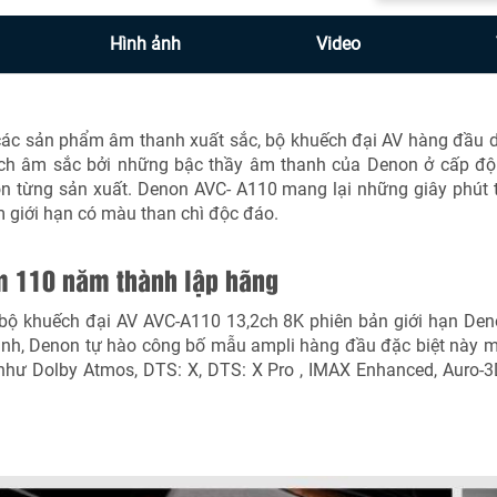
Hình ảnh
Video
ác sản phẩm âm thanh xuất sắc, bộ khuếch đại AV hàng đầu dòn
ạch âm sắc bởi những bậc thầy âm thanh của Denon ở cấp độ 
n từng sản xuất. Denon AVC- A110 mang lại những giây phút
m giới hạn có màu than chì độc đáo.
m 110 năm thành lập hãng
ộ khuếch đại AV AVC-A110 13,2ch 8K phiên bản giới hạn Deno
anh, Denon tự hào công bố mẫu ampli hàng đầu đặc biệt này m
 như Dolby Atmos, DTS: X, DTS: X Pro , IMAX Enhanced, Auro-3