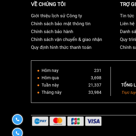
VỀ CHÚNG TÔI
TRỢ G
Nâng mức giải trí lên cấp độ mới với âm thanh t
Giới thiệu lịch sử Công ty
Tin tức
Chính sách bảo mật thông tin
Liên hệ
Hỗ trợ Enhanced Audio Return Channel (eARC) 
Chính sách bảo hành
Danh sá
Kết nối TV với eARC HDMI thông qua đầu ra HDM
Chính sách vận chuyển & giao nhận
Quy trìn
tiếp từ ứng dụng TV thông minh đến bộ khuếch đ
Quy định hình thức thanh toán
Chính s
Hôm nay
231
Hôm qua
3,698
Tuần này
21,337
TỔNG L
Tháng này
33,984
Trực tuy
0932190170
0932190170