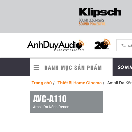
DANH MỤC SẢN PHẨM
Trang chủ
/
Thiết Bị Home Cinema
/
Ampli Đa Kê
AVC-A110
Ampli Đa Kênh Denon