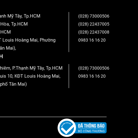
và Auro-3D.
hạnh Mỹ Tây, Tp.HCM
(028) 73000506
n Hòa, Tp.HCM
(028) 22437005
Tp.HCM
(028) 22437008
 trên đối tượng như Dolby Atmos và DTS: X trực
T Louis Hoàng Mai, Phường
0983 16 16 20
ân Mai),
H
hiêm, P.Thạnh Mỹ Tây, Tp.HCM
(028) 73000506
uis 10, KĐT Louis Hoàng Mai,
0983 16 16 20
phố Tân Mai)