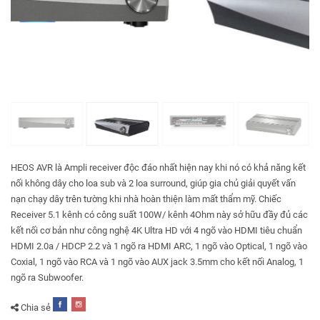
HEOS AVR là Ampli receiver độc đáo nhất hiện nay khi nó có khả năng kết
nối không dây cho loa sub và 2 loa surround, giúp gia chủ giải quyết vấn
nạn chạy dây trên tường khi nhà hoàn thiện làm mất thẩm mỹ. Chiếc
Receiver 5.1 kênh có công suất 100W/ kênh 4Ohm này sở hữu đầy đủ các
kết nối cơ bản như công nghệ 4K Ultra HD với 4 ngõ vào HDMI tiêu chuẩn
HDMI 2.0a / HDCP 2.2 và 1 ngõ ra HDMI ARC, 1 ngõ vào Optical, 1 ngõ vào
Coxial, 1 ngõ vào RCA và 1 ngõ vào AUX jack 3.5mm cho kết nối Analog, 1
ngõ ra Subwoofer.
Chia sẻ