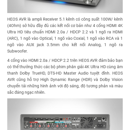
HEOS AVR là ampli Receiver 5.1 kênh có công suất 100W/ kênh
(4Ohm) sở hữu đầy đủ các kết nối cơ bản như 4 cổng HDMI 4K
Ultra HD tiêu chuẩn HDMI 2.0a / HDCP 2.2 và 1 ngõ ra HDMI
(ARC), 1 ngõ vào Optical, 1 ngõ vào Coxial, 1 ngõ vào RCA và 1
ngõ vào AUX jack 3.5mm cho kết nối Analog, 1 ngõ ra
Subwoofer.
4 cổng vào HDMI 2.0a / HDCP 2.2 trên HEOS AVR đảm bảo bạn
có thể thưởng thức các bộ phim phân giải 4K Ultra HD cùng âm
thanh Dolby TrueHD, DTS-HD Master Audio tuyệt đỉnh. HEOS
AVR cũng hỗ trợ High Dynamic Range (HDR) và Dolby Vision
chuyển tải những hình ảnh với độ sáng, độ tương phản và màu
sắc đáng ngạc nhiên.