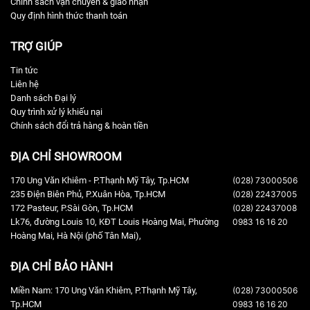
Chính sách vận chuyển & giao nhận
Quy định hình thức thanh toán
TRỢ GIÚP
Tin tức
Liên hệ
Danh sách Đại lý
Quy trình xử lý khiếu nại
Chính sách đổi trả hàng & hoàn tiền
ĐỊA CHỈ SHOWROOM
170 Ung Văn Khiêm - P.Thạnh Mỹ Tây, Tp.HCM
(028) 73000506
Sử Dụng Dễ Dàng
235 Điện Biên Phủ, P.Xuân Hòa, Tp.HCM
(028) 22437005
Thiết lập kết nối Wi-Fi cho HEOS AVR theo hướng dẫn sau đây:
172 Pasteur, P.Sài Gòn, Tp.HCM
(028) 22437008
Lk76, đường Louis 10, KĐT Louis Hoàng Mai, Phường
0983 16 16 20
Bạn dùng dây mạng cắm vào cổng NETWORK ( cổng LAN ) phía
Hoàng Mai, Hà Nội (phố Tân Mai),
sau HEOS AVR
ĐỊA CHỈ BẢO HÀNH
Mở ứng dụng HEOS đã tải về trên điện thoại hoặc Tablet -> màn
hình sẽ hiển thị HEOS AVR của bạn đang tự chạy Update
Miền Nam: 170 Ung Văn Khiêm, P.Thạnh Mỹ Tây,
(028) 73000506
Firmware ( nếu có bản cập nhật mới )
Tp.HCM
0983 16 16 20