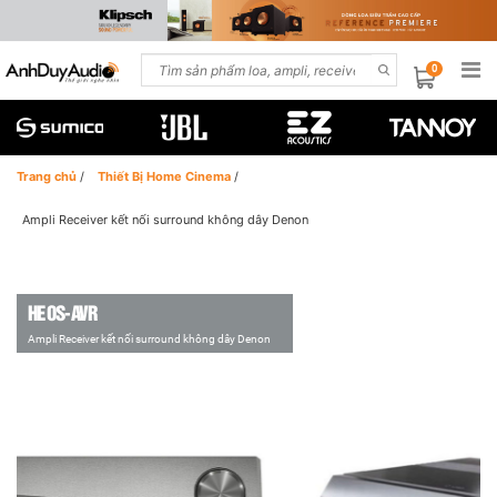
0
Trang chủ
/
Thiết Bị Home Cinema
/
Ampli Receiver kết nối surround không dây Denon
HEOS-AVR
Ampli Receiver kết nối surround không dây Denon