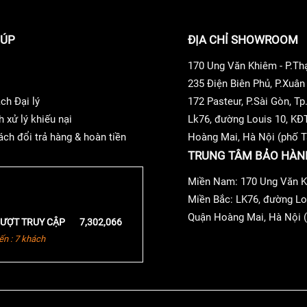
ng cấp bởi sự kết hợp giữa chip DAC Flagship ES9038PRO v
IÚP
ĐỊA CHỈ SHOWROOM
 ảnh bìa album do Gracenote cung cấp
170 Ung Văn Khiêm - P.T
235 Điện Biên Phủ, P.Xuâ
ch Đại lý
172 Pasteur, P.Sài Gòn, 
h xử lý khiếu nại
Lk76, đường Louis 10, KĐ
ách đổi trả hàng & hoàn tiền
Hoàng Mai, Hà Nội (phố T
TRUNG TÂM BẢO HÀN
Miền Nam: 170 Ung Văn K
Miền Bắc: LK76, đường Lo
Quận Hoàng Mai, Hà Nội (
ƯỢT TRUY CẬP
7,302,066
ến : 7 khách
i lại thông qua cổng Phono Input (MM)