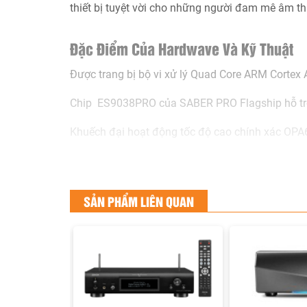
thiết bị tuyệt vời cho những người đam mê âm t
Đặc Điểm Của Hardwave Và Kỹ Thuật
Được trang bị bộ vi xử lý Quad Core ARM Cortex 
Chip ES9038PRO của SABER PRO Flagship hỗ tr
Khuếch đại hoạt động tốc độ cao chính xác OP
Bộ vi điều khiển 16 lõi với Kiến trúc RISC nâng
Đầu ra USB Audio Class 2.0 tích hợp để kết nối
SẢN PHẨM LIÊN QUAN
Thiết kế mạch nguồn riêng biệt cho các bộ phận 
Biến áp hình xuyến và SMPS được che chắn hoàn
Ổ đĩa quang tốc độ cao để trích xuất CD nhanh
Ngõ vào Phono MM) cho mâm than