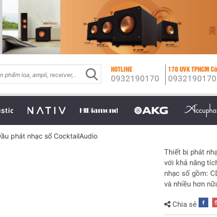
HOTLINE
170 UVK TPHCM Có
0932190170
0932190170
ầu phát nhạc số CocktailAudio
Thiết bị phát nh
với khả năng tí
nhạc số gồm: CD
và nhiều hơn nữ
Chia sẻ