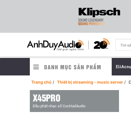
DANH MỤC SẢN PHẨM
Trang chủ
/
Thiết bị streaming - music server
/
Đ
X45PRO
Đầu phát nhạc số CocktailAudio