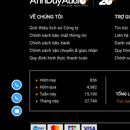
và các định dạng file âm thanh Hi Res
Chất lượng âm thanh ở mức tham chiếu được cu
VỀ CHÚNG TÔI
TRỢ G
CD ripping với siêu dữ liệu CD chuyên nghiệp và
Giới thiệu lịch sử Công ty
Tin tức
Chính sách bảo mật thông tin
Liên hệ
Chính sách bảo hành
Danh sá
Chính sách vận chuyển & giao nhận
Quy trìn
Quy định hình thức thanh toán
Chính s
Hôm nay
836
0932190170
Hôm qua
4,382
Tuần này
15,100
TỔNG L
0932190170
Tháng này
27,749
Trực tuy
Đăng
ký
gọi
Kết nối mâm đĩa than và phát LP trực tiếp để gh