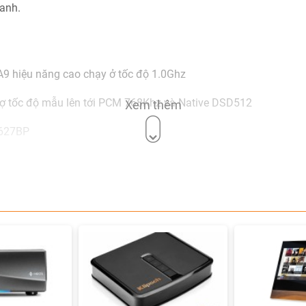
hanh.
A9 hiệu năng cao chạy ở tốc độ 1.0Ghz
ợ tốc độ mẫu lên tới PCM 768Khz và Native DSD512
Xem thêm
A627BP
 cao cho chức năng USB DAC hiệu suất cao
 USB DAC bên ngoài
kỹ thuật số và Analog
 toàn bằng nhôm để giảm thiểu nhiễu nền và nhiễu điện