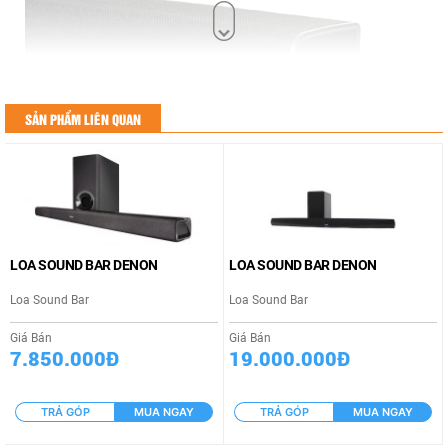
SẢN PHẨM LIÊN QUAN
Mặt lưới bằng vải dệt sang trọng và thời trang thanh lịch
LOA SOUND BAR DENON
LOA SOUND BAR DENON
Loa Sound Bar
Loa Sound Bar
Giá Bán
Giá Bán
7.850.000Đ
19.000.000Đ
TRẢ GÓP
MUA NGAY
TRẢ GÓP
MUA NGAY