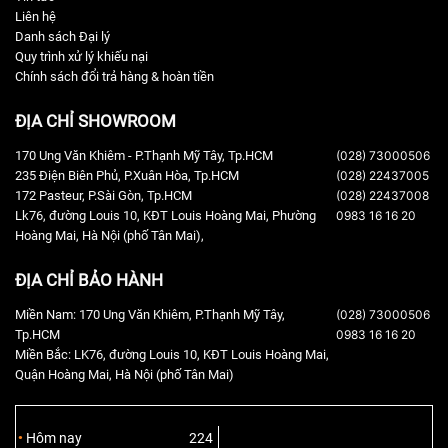
Liên hệ
Danh sách Đại lý
Quy trình xử lý khiếu nại
Chính sách đổi trả hàng & hoàn tiền
ĐỊA CHỈ SHOWROOM
170 Ung Văn Khiêm - P.Thạnh Mỹ Tây, Tp.HCM
(028) 73000506
235 Điện Biên Phủ, P.Xuân Hòa, Tp.HCM
(028) 22437005
172 Pasteur, P.Sài Gòn, Tp.HCM
(028) 22437008
Lk76, đường Louis 10, KĐT Louis Hoàng Mai, Phường
0983 16 16 20
Hoàng Mai, Hà Nội (phố Tân Mai),
ĐỊA CHỈ BẢO HÀNH
Miền Nam: 170 Ung Văn Khiêm, P.Thạnh Mỹ Tây,
(028) 73000506
Tp.HCM
0983 16 16 20
Miền Bắc: LK76, đường Louis 10, KĐT Louis Hoàng Mai,
Quận Hoàng Mai, Hà Nội (phố Tân Mai)
Hôm nay
224