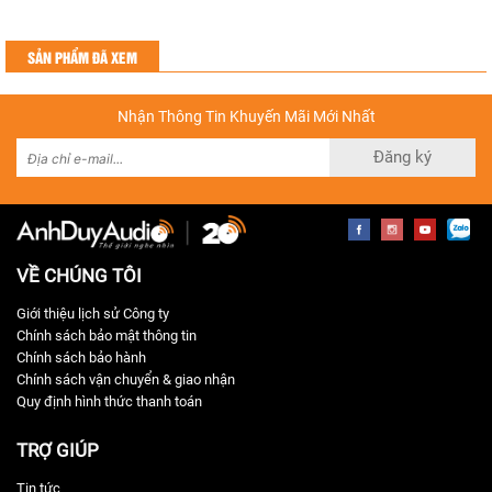
SẢN PHẨM ĐÃ XEM
Nhận Thông Tin Khuyến Mãi Mới Nhất
Đăng ký
Ngõ vào AUX, Optical và 1 ngõ USB-A có thể cắm và phát nhạc
trực tiếp từ thẻ nhớ USB, phát được các file lossless
VỀ CHÚNG TÔI
Giới thiệu lịch sử Công ty
Chính sách bảo mật thông tin
Chính sách bảo hành
Chính sách vận chuyển & giao nhận
Quy định hình thức thanh toán
TRỢ GIÚP
Tin tức