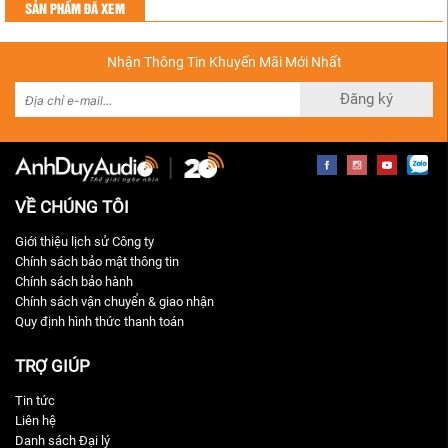
SẢN PHẨM ĐÃ XEM
đều đặn và hòa quyện, giúp giọng hát lên cao nghe sắc sảo,
thuần khiết - xuống trầm sâu lắng, ngọt ngào và dày dặn.
Nhận Thông Tin Khuyến Mãi Mới Nhất
Diện tích phòng đề nghị:
20m2 -35m2
Đăng ký
VỀ CHÚNG TÔI
Giới thiệu lịch sử Công ty
Chính sách bảo mật thông tin
Chính sách bảo hành
Chính sách vận chuyển & giao nhận
Quy định hình thức thanh toán
TRỢ GIÚP
Tin tức
Liên hệ
Danh sách Đại lý