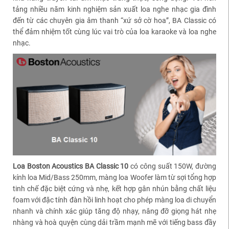
tảng nhiều năm kinh nghiệm sản xuất loa nghe nhạc gia đình
đến từ các chuyên gia âm thanh “xứ sở cờ hoa”, BA Classic có
thể đảm nhiệm tốt cùng lúc vai trò của loa karaoke và loa nghe
nhạc.
Loa Boston Acoustics BA Classic 10
có công suất 150W, đường
kính loa Mid/Bass 250mm, màng loa Woofer làm từ sợi tổng hợp
tinh chế đặc biệt cứng và nhẹ, kết hợp gân nhún bằng chất liệu
foam với đặc tính đàn hồi linh hoạt cho phép màng loa di chuyển
nhanh và chính xác giúp tăng độ nhạy, nâng đỡ giọng hát nhẹ
nhàng và hoà quyện cùng dải trầm mạnh mẽ với tiếng bass đầy