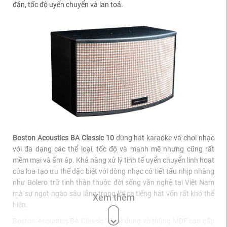
đặn, tốc độ uyển chuyển và lan toả.
Boston Acoustics BA Classic 10
dùng hát karaoke và chơi nhạc
với đa dạng các thể loại, tốc độ và mạnh mẽ nhưng cũng rất
mềm mại và ấm áp. Khả năng xử lý tinh tế uyển chuyển linh hoạt
của loa tạo ưu thế đặc biệt với dòng nhạc có tiết tấu nhịp nhàng
như Bolero trữ tình thân thuộc đời sống văn nghệ tại Việt Nam
mà sự ngọt ngào sâu lắng trong lời ca tiếng hát vốn rất khó thể
Xem thêm
hiện.
Boston Acoustics BA Classic 10 sử dụng vỏ thùng MDF cao cấp