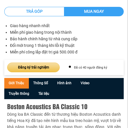
TRẢ GÓP
MUA NGAY
Giao hàng nhanh nhất
Miễn phí giao hàng trong nội thành
Bảo hành chính hãng từ nhà cung cấp
Đổi mới trong 1 tháng khi lỗi kỹ thuật
Miễn phí công lắp đặt trị giá 500.000 đ
Đăng ký trải nghiệm
Đã có 40 người đăng ký
Giới Thiệu
Thông Số
Hình ảnh
Video
Truyền thông
Tài liệu
Boston Acoustics BA Classic 10
Dòng loa BA Classic đến từ thương hiệu Boston Acoustics danh
tiếng Hoa Kỳ đã tạo nên hình mẫu loa treo hoàn mỹ, vượt trội về
khả năng truyền tải âm nhạc trung thực, sống động. Với nền