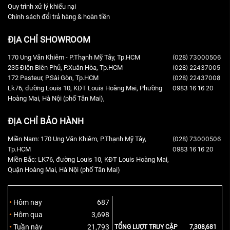
Quy trình xử lý khiếu nại
Chính sách đổi trả hàng & hoàn tiền
ĐỊA CHỈ SHOWROOM
170 Ung Văn Khiêm - P.Thạnh Mỹ Tây, Tp.HCM
(028) 73000506
235 Điện Biên Phủ, P.Xuân Hòa, Tp.HCM
(028) 22437005
172 Pasteur, P.Sài Gòn, Tp.HCM
(028) 22437008
Lk76, đường Louis 10, KĐT Louis Hoàng Mai, Phường
0983 16 16 20
Hoàng Mai, Hà Nội (phố Tân Mai),
ĐỊA CHỈ BẢO HÀNH
Miền Nam: 170 Ung Văn Khiêm, P.Thạnh Mỹ Tây,
(028) 73000506
Tp.HCM
0983 16 16 20
Miền Bắc: LK76, đường Louis 10, KĐT Louis Hoàng Mai,
Quận Hoàng Mai, Hà Nội (phố Tân Mai)
Hôm nay
687
Hôm qua
3,698
Tuần này
21,793
TỔNG LƯỢT TRUY CẬP
7,308,681