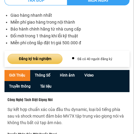
TRẢ GÓP
MUA NGAY
Giao hàng nhanh nhất
Miễn phí giao hàng trong nội thành
Bảo hành chính hãng từ nhà cung cấp
Đổi mới trong 1 tháng khi lỗi kỹ thuật
Miễn phí công lắp đặt trị giá 500.000 đ
Đăng ký trải nghiệm
Đã có 40 người đăng ký
Giới Thiệu
Thông Số
Hình ảnh
Video
Truyền thông
Tài liệu
Công Nghệ Tách Biệt Giọng Nói
Sự kết hợp chuẩn xác của đầu thu dynamic, loại bỏ tiếng phía
sau và shock mount đảm bảo MV7X tập trung vào giọng nói và
không thu bất cứ tạp âm nào.
Truyền Nhân Của Một Huyền Thoại