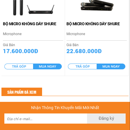
BỘ MICRO KHÔNG DÂY SHURE
BỘ MICRO KHÔNG DÂY SHURE
Microphone
Microphone
Giá Bán
Giá Bán
17.600.000Đ
22.680.000Đ
TRẢ GÓP
MUA NGAY
TRẢ GÓP
MUA NGAY
SẢN PHẨM ĐÃ XEM
Nhận Thông Tin Khuyến Mãi Mới Nhất
Đăng ký