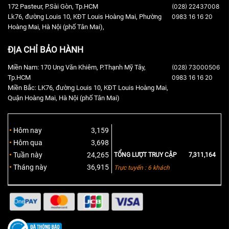
172 Pasteur, P.Sài Gòn, Tp.HCM
(028) 22437008
Lk76, đường Louis 10, KĐT Louis Hoàng Mai, Phường
0983 16 16 20
Hoàng Mai, Hà Nội (phố Tân Mai),
ĐỊA CHỈ BẢO HÀNH
Miền Nam: 170 Ung Văn Khiêm, P.Thạnh Mỹ Tây,
(028) 73000506
Tp.HCM
0983 16 16 20
Miền Bắc: LK76, đường Louis 10, KĐT Louis Hoàng Mai,
Quận Hoàng Mai, Hà Nội (phố Tân Mai)
Hôm nay
3,159
Hôm qua
3,698
Tuần này
24,265
TỔNG LƯỢT TRUY CẬP
7,311,164
Tháng này
36,915
Trực tuyến : 6 khách