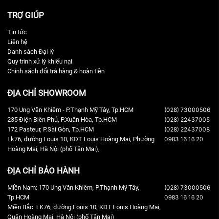
TRỢ GIÚP
Tin tức
Liên hệ
Danh sách Đại lý
Quy trình xử lý khiếu nại
Chính sách đổi trả hàng & hoàn tiền
ĐỊA CHỈ SHOWROOM
170 Ung Văn Khiêm - P.Thạnh Mỹ Tây, Tp.HCM
(028) 73000506
235 Điện Biên Phủ, P.Xuân Hòa, Tp.HCM
(028) 22437005
172 Pasteur, P.Sài Gòn, Tp.HCM
(028) 22437008
Lk76, đường Louis 10, KĐT Louis Hoàng Mai, Phường
0983 16 16 20
Hoàng Mai, Hà Nội (phố Tân Mai),
ĐỊA CHỈ BẢO HÀNH
Miền Nam: 170 Ung Văn Khiêm, P.Thạnh Mỹ Tây,
(028) 73000506
Tp.HCM
0983 16 16 20
Miền Bắc: LK76, đường Louis 10, KĐT Louis Hoàng Mai,
Quận Hoàng Mai, Hà Nội (phố Tân Mai)