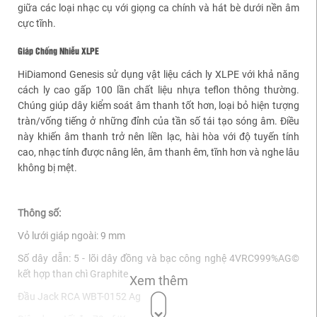
giữa các loại nhạc cụ với giọng ca chính và hát bè dưới nền âm
cực tĩnh.
Giáp Chống Nhiễu XLPE
HiDiamond Genesis sử dụng vật liệu cách ly XLPE với khả năng
cách ly cao gấp 100 lần chất liệu nhựa teflon thông thường.
Chúng giúp dây kiểm soát âm thanh tốt hơn, loại bỏ hiện tượng
tràn/vống tiếng ở những đỉnh của tần số tái tạo sóng âm. Điều
này khiến âm thanh trở nên liền lạc, hài hòa với độ tuyến tính
cao, nhạc tính được nâng lên, âm thanh êm, tĩnh hơn và nghe lâu
không bị mệt.
Thông số:
Vỏ lưới giáp ngoài: 9 mm
Số dây dẫn: 5 - lõi dây đồng và bạc công nghệ 4VRC999%AG©
kết hợp than chì Graphite
Xem thêm
Đầu Jack RCA WBT-0152 Ag