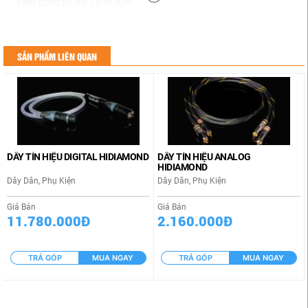
Điện dung tối đa: 79 nf/Km.;
Trở kháng dây dẫn: 14 Ohm/ Km
Trở kháng cách điện: 11 Ohm / km
SẢN PHẨM LIÊN QUAN
Vận tốc đạt: 95.3 %
DÂY TÍN HIỆU DIGITAL HIDIAMOND
DÂY TÍN HIỆU ANALOG
HIDIAMOND
Dây Dẫn, Phụ Kiện
Dây Dẫn, Phụ Kiện
Giá Bán
Giá Bán
11.780.000Đ
2.160.000Đ
TRẢ GÓP
MUA NGAY
TRẢ GÓP
MUA NGAY