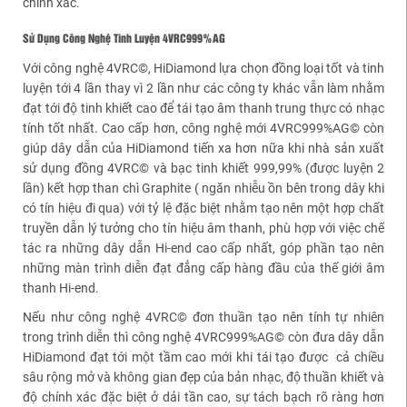
chính xác.
Sử Dụng Công Nghệ Tinh Luyện 4VRC999%AG©
Với công nghệ 4VRC©, HiDiamond lựa chọn đồng loại tốt và tinh
luyện tới 4 lần thay vì 2 lần như các công ty khác vẫn làm nhằm
đạt tới độ tinh khiết cao để tái tạo âm thanh trung thực có nhạc
tính tốt nhất. Cao cấp hơn, công nghệ mới 4VRC999%AG© còn
giúp dây dẫn của HiDiamond tiến xa hơn nữa khi nhà sản xuất
sử dụng đồng 4VRC© và bạc tinh khiết 999,99% (được luyện 2
lần) kết hợp than chì Graphite ( ngăn nhiễu ồn bên trong dây khi
có tín hiệu đi qua) với tỷ lệ đặc biệt nhằm tạo nên một hợp chất
truyền dẫn lý tưởng cho tín hiệu âm thanh, phù hợp với việc chế
tác ra những dây dẫn Hi-end cao cấp nhất, góp phần tạo nên
những màn trình diễn đạt đẳng cấp hàng đầu của thế giới âm
thanh Hi-end.
Nếu như công nghệ 4VRC© đơn thuần tạo nên tính tự nhiên
trong trình diễn thì công nghệ 4VRC999%AG© còn đưa dây dẫn
HiDiamond đạt tới một tầm cao mới khi tái tạo được cả chiều
sâu rộng mở và không gian đẹp của bản nhạc, độ thuần khiết và
độ chính xác đặc biệt ở dải tần cao, sự tách bạch rõ ràng hơn