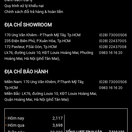
Quy trình xử lý khiếu nại
Chính sách đổi trả hàng & hoàn tiền
ĐỊA CHỈ SHOWROOM
170 Ung Văn Khiêm - P.Thạnh Mỹ Tây, Tp.HCM
(028) 73000506
235 Điện Biên Phủ, P.Xuân Hòa, Tp.HCM
(028) 22437005
172 Pasteur, P.Sài Gòn, Tp.HCM
(028) 22437008
Lk76, đường Louis 10, KĐT Louis Hoàng Mai, Phường
0983 16 16 20
Hoàng Mai, Hà Nội (phố Tân Mai),
ĐỊA CHỈ BẢO HÀNH
Miền Nam: 170 Ung Văn Khiêm, P.Thạnh Mỹ Tây,
(028) 73000506
Tp.HCM
0983 16 16 20
Miền Bắc: LK76, đường Louis 10, KĐT Louis Hoàng Mai,
Quận Hoàng Mai, Hà Nội (phố Tân Mai)
Hôm nay
2,117
Hôm qua
3,698