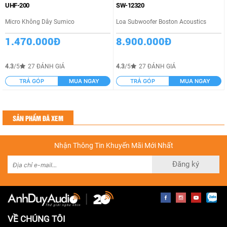
UHF-200
SW-12320
Micro Không Dây Sumico
Loa Subwoofer Boston Acoustics
1.470.000Đ
8.900.000Đ
4.3
/5
27 ĐÁNH GIÁ
4.3
/5
27 ĐÁNH GIÁ
TRẢ GÓP
MUA NGAY
TRẢ GÓP
MUA NGAY
SẢN PHẨM ĐÃ XEM
Nhận Thông Tin Khuyến Mãi Mới Nhất
Đăng ký
VỀ CHÚNG TÔI