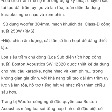
-Loa siêu trầm thế hệ mới ứng dụng kỹ thuật chuyên sâu
tái tạo dải trầm uy lực và lan tỏa, toàn diện đa dụng
karaoke, nghe nhạc và xem phim.
-Sử dụng woofer 304mm, mạch khuếch đại Class-D công
suất 250W (RMS).
-Hiệu chỉnh âm lượng, cắt tần số linh hoạt dễ dàng thiết
lập.
Loa siêu trầm chủ động (Loa Sub điện tích hợp công
suất) Boston Acoustics SW-12320 được thiết kế đa dụng
cho nhu cầu karaoke, nghe nhạc và xem phim… trong
không gian gia đình, với khả năng tái tạo dải âm trầm uy
lực và lan tỏa, hỗ trợ tiếng hát và nhạc nền thêm chiều
sâu hơn.
Trang bị Woofer công nghệ độc quyền của Boston
Acoustics màng loa sợi tổng hợp tinh chế đặc biệt có