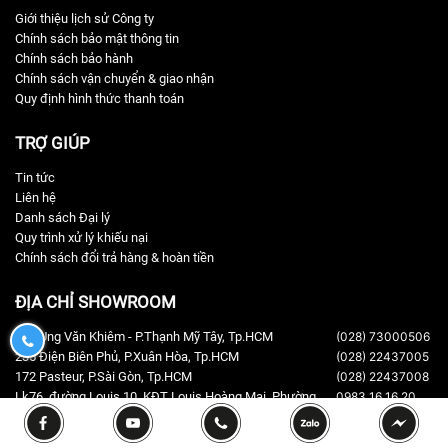
Giới thiệu lịch sử Công ty
Chính sách bảo mật thông tin
Chính sách bảo hành
Chính sách vận chuyển & giao nhận
Quy định hình thức thanh toán
TRỢ GIÚP
Tin tức
Liên hệ
Danh sách Đại lý
Quy trình xử lý khiếu nại
Chính sách đổi trả hàng & hoàn tiền
ĐỊA CHỈ SHOWROOM
170 Ung Văn Khiêm - P.Thạnh Mỹ Tây, Tp.HCM
(028) 73000506
0932190170
235 Điện Biên Phủ, P.Xuân Hòa, Tp.HCM
(028) 22437005
172 Pasteur, P.Sài Gòn, Tp.HCM
(028) 22437008
Lk76, đường Louis 10, KĐT Louis Hoàng Mai, Phường
0983 16 16 20
Hoàng Mai, Hà Nội (phố Tân Mai),