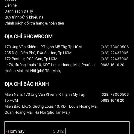
Liên hệ
Danh sách Đại lý
Quy trình xử lý khiếu nại
Chính sách đổi trả hàng & hoàn tiền
ĐỊA CHỈ SHOWROOM
170 Ung Văn Khiêm - P.Thạnh Mỹ Tây, Tp.HCM
(028) 73000506
235 Điện Biên Phủ, P.Xuân Hòa, Tp.HCM
(028) 22437005
172 Pasteur, P.Sài Gòn, Tp.HCM
(028) 22437008
Lk76, đường Louis 10, KĐT Louis Hoàng Mai, Phường
0983 16 16 20
Hoàng Mai, Hà Nội (phố Tân Mai),
ĐỊA CHỈ BẢO HÀNH
Miền Nam: 170 Ung Văn Khiêm, P.Thạnh Mỹ Tây,
(028) 73000506
Tp.HCM
0983 16 16 20
Miền Bắc: LK76, đường Louis 10, KĐT Louis Hoàng Mai,
Quận Hoàng Mai, Hà Nội (phố Tân Mai)
Hôm nay
3,312