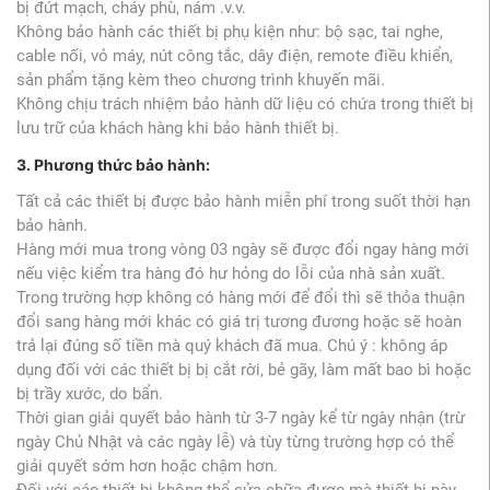
bị đứt mạch, cháy phù, nám .v.v.
Không bảo hành các thiết bị phụ kiện như: bộ sạc, tai nghe,
cable nối, vỏ máy, nút công tắc, dây điện, remote điều khiển,
sản phẩm tặng kèm theo chương trình khuyến mãi.
Không chịu trách nhiệm bảo hành dữ liệu có chứa trong thiết bị
lưu trữ của khách hàng khi bảo hành thiết bị.
3. Phương thức bảo hành:
Tất cả các thiết bị được bảo hành miễn phí trong suốt thời hạn
bảo hành.
Hàng mới mua trong vòng 03 ngày sẽ được đổi ngay hàng mới
nếu việc kiểm tra hàng đó hư hỏng do lỗi của nhà sản xuất.
Trong trường hợp không có hàng mới để đổi thì sẽ thỏa thuận
đổi sang hàng mới khác có giá trị tương đương hoặc sẽ hoàn
trả lại đúng số tiền mà quý khách đã mua. Chú ý : không áp
dụng đối với các thiết bị bị cắt rời, bẻ gãy, làm mất bao bì hoặc
bị trầy xước, do bẩn.
Thời gian giải quyết bảo hành từ 3-7 ngày kể từ ngày nhận (trừ
ngày Chủ Nhật và các ngày lễ) và tùy từng trường hợp có thể
giải quyết sớm hơn hoặc chậm hơn.
Đối với các thiết bị không thể sửa chữa được mà thiết bị này