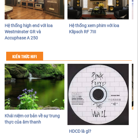
Hệ thống high end với loa
Hệ thống xem phim với loa
Hệ
Westminster GR và
Klipsch RF 7III
ca
Accuphase A 250
KIẾN THỨC HIFI
Khái niệm cơ bản về sự trung
Đị
thực của âm thanh
và
HDCD là gì?