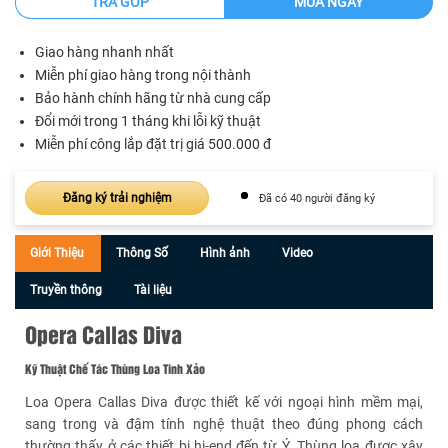
TRẢ GÓP
MUA NGAY
Giao hàng nhanh nhất
Miễn phí giao hàng trong nội thành
Bảo hành chính hãng từ nhà cung cấp
Đổi mới trong 1 tháng khi lỗi kỹ thuật
Miễn phí công lắp đặt trị giá 500.000 đ
Đăng ký trải nghiệm
Đã có 40 người đăng ký
Giới Thiệu
Thông Số
Hình ảnh
Video
Truyền thông
Tài liệu
Opera Callas Diva
Kỹ Thuật Chế Tác Thùng Loa Tinh Xảo
Loa Opera Callas Diva được thiết kế với ngoại hình mềm mại,
sang trong và đậm tính nghệ thuật theo đúng phong cách
thường thấy ở các thiết bị hi-end đến từ Ý. Thùng loa được xây