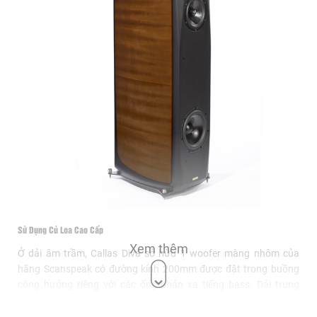
Sử Dụng Củ Loa Cao Cấp
Xem thêm
Ở dải âm trầm, Callas Diva sở hữu 1 woofer màng nhôm của
hãng Scanspeak có đường kính 200mm được đặt trong buồng
cộng hưởng riêng với các ống phản xạ tiếng bass. Dải trung
được đảm nhiệm bởi 1 driver đặt hàng riêng từ hãng SEAS dòng
Excel cao cấp với màng loa đường kính 17,78 cm làm từ chất liệu