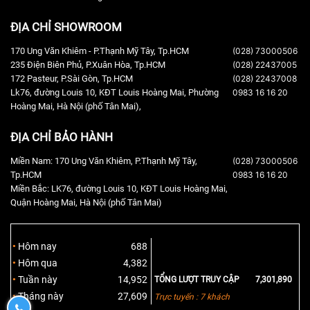
ĐỊA CHỈ SHOWROOM
170 Ung Văn Khiêm - P.Thạnh Mỹ Tây, Tp.HCM
(028) 73000506
235 Điện Biên Phủ, P.Xuân Hòa, Tp.HCM
(028) 22437005
172 Pasteur, P.Sài Gòn, Tp.HCM
(028) 22437008
Lk76, đường Louis 10, KĐT Louis Hoàng Mai, Phường
0983 16 16 20
Hoàng Mai, Hà Nội (phố Tân Mai),
ĐỊA CHỈ BẢO HÀNH
Miền Nam: 170 Ung Văn Khiêm, P.Thạnh Mỹ Tây,
(028) 73000506
Tp.HCM
0983 16 16 20
Miền Bắc: LK76, đường Louis 10, KĐT Louis Hoàng Mai,
Quận Hoàng Mai, Hà Nội (phố Tân Mai)
Hôm nay
688
Hôm qua
4,382
Tuần này
14,952
TỔNG LƯỢT TRUY CẬP
7,301,890
Tháng này
27,609
Trực tuyến : 7 khách
0932190170