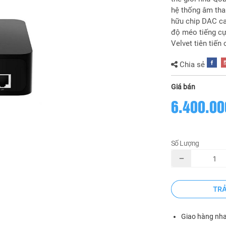
hệ thống âm tha
hữu chip DAC ca
độ méo tiếng cự
Velvet tiên tiến
Chia sẻ
Giá bán
6.400.00
Số Lượng
TR
Giao hàng nh