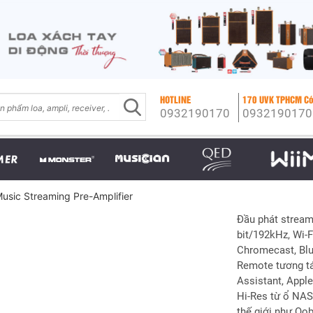
HOTLINE
170 UVK TPHCM Có
0932190170
0932190170
usic Streaming Pre-Amplifier
Đầu phát stream
bit/192kHz, Wi-F
Chromecast, Blue
Remote tương tác
Assistant, Apple
Hi-Res từ ổ NAS
thế giới như Qob