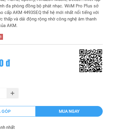
nh đa phòng đồng bộ phát nhạc. WiiM Pro Plus sở
o cấp AKM 4493SEQ thế hệ mới nhất nổi tiếng với
c thấp và dải động rộng nhờ công nghệ âm thanh
 của AKM.
0 đ
Ả GÓP
MUA NGAY
anh nhất