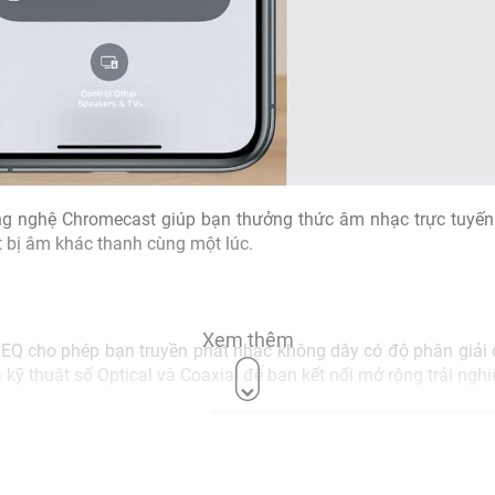
g nghệ Chromecast giúp bạn thưởng thức âm nhạc trực tuyến 
t bị âm khác thanh cùng một lúc.
Xem thêm
 cho phép bạn truyền phát nhạc không dây có độ phân giải cao
kỹ thuật số Optical và Coaxial để bạn kết nối mở rộng trải ngh