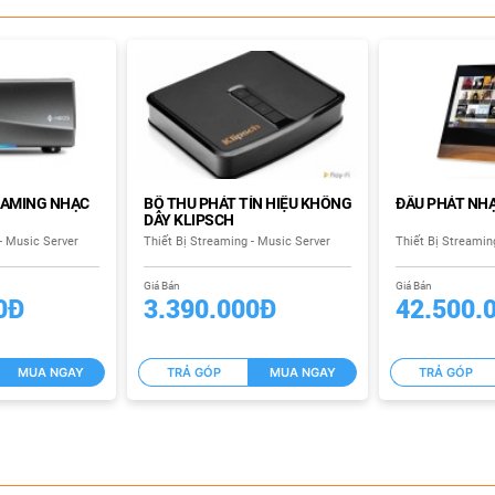
EAMING NHẠC
BỘ THU PHÁT TÍN HIỆU KHÔNG
ĐẦU PHÁT NHẠ
DÂY KLIPSCH
- Music Server
Thiết Bị Streaming - Music Server
Thiết Bị Streamin
Giá Bán
Giá Bán
0Đ
3.390.000Đ
42.500.
MUA NGAY
TRẢ GÓP
MUA NGAY
TRẢ GÓP