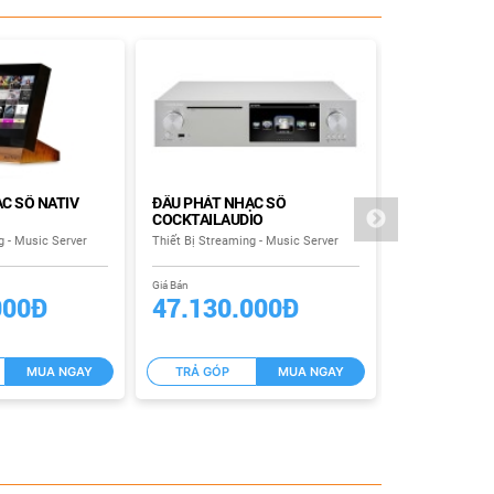
C SỐ NATIV
ĐẦU PHÁT NHẠC SỐ
ĐẦU PHÁT N
COCKTAILAUDIO
COCKTAILAU
g - Music Server
Thiết Bị Streaming - Music Server
Thiết Bị Streami
Giá Bán
Giá Bán
000Đ
47.130.000Đ
56.450
MUA NGAY
TRẢ GÓP
MUA NGAY
TRẢ GÓP