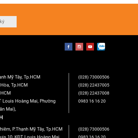
ký
a HD, Qobuz và thư viện nhạc của riêng bạn đều
 với bộ giải mã lõi MQA lên đến 24-bit/192kHz.
hạnh Mỹ Tây, Tp.HCM
(028) 73000506
ang lại chất lượng âm thanh vượt trội và phạm vi
n Hòa, Tp.HCM
(028) 22437005
 của bạn cho các tác vụ khác. Tính năng này tương
Tp.HCM
(028) 22437008
ime Music….
T Louis Hoàng Mai, Phường
0983 16 16 20
ân Mai),
H
hiêm, P.Thạnh Mỹ Tây, Tp.HCM
(028) 73000506
uis 10, KĐT Louis Hoàng Mai,
0983 16 16 20