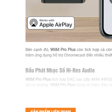
Bên cạnh đó,
WiiM Pro Plus
còn tích hợp cả côn
trăm ứng dụng hỗ trợ Chromecast đến nhiều thiế
Đầu Phát Nhạc Số Hi-Res Audio
WiiM Pro Plus
tích hợp DAC cao cấp AKM 4493SEQ
số và analog.
WiiM Pro Plus
cũng có thêm đầu ra 
SẢN PHẨM LIÊN QUAN