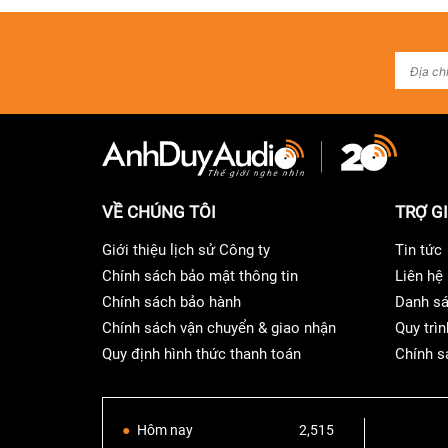
Mặc dù không phải tất cả các dịch vụ âm nhạc 
có thể hỗ trợ đầu ra độ phân giải cao này. Ngườ
VỀ CHÚNG TÔI
TRỢ G
WiiM Pro Plus Liên Kết Nhiều Dịch Vụ
Giới thiệu lịch sử Công ty
Tin tức
WiiM Pro Plus
truyền phát nhạc trực tiếp từ ứng
Chính sách bảo mật thông tin
Liên hệ
hoạt động rộng và dài hơn so với các bộ thu Blue
Chính sách bảo hành
Danh sá
thích với người dùng Spotify Free/Premium, chấ
Chính sách vận chuyển & giao nhận
Quy trìn
Quy định hình thức thanh toán
Chính s
Hôm nay
2,515