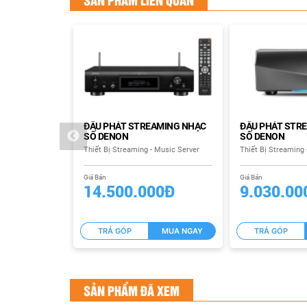
 ĐẦU PHÁT
ĐẦU PHÁT STREAMING NHẠC
ĐẦU PHÁT STR
SỐ DENON
SỐ DENON
 Music Server
Thiết Bị Streaming - Music Server
Thiết Bị Streaming 
Giá Bán
Giá Bán
00Đ
14.500.000Đ
9.030.00
MUA NGAY
TRẢ GÓP
MUA NGAY
TRẢ GÓP
SẢN PHẨM ĐÃ XEM