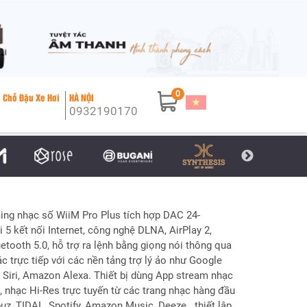
0
 Chỗ Đậu Xe Hơi
HÀ NỘI
0932190170
ing nhạc số WiiM Pro Plus tích hợp DAC 24-
i 5 kết nối Internet, công nghệ DLNA, AirPlay 2,
tooth 5.0, hỗ trợ ra lệnh bằng giọng nói thông qua
 trực tiếp với các nền tảng trợ lý ảo như Google
 Siri, Amazon Alexa. Thiết bị dùng App stream nhạc
, nhạc Hi-Res trực tuyến từ các trang nhạc hàng đầu
uz, TIDAL, Spotify, Amazon Music, Deeze...thiết lập