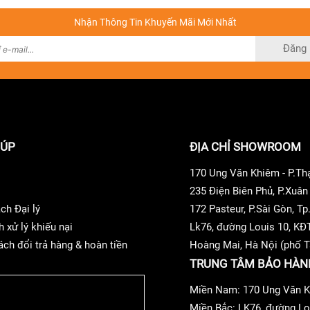
Nhận Thông Tin Khuyến Mãi Mới Nhất
Đăng 
đều cung cấp nội dung 24-bit/192 kHz nhưng Amazon Music Ultr
i dùng dịch vụ TIDAL Connect có thể tận hưởng gói TIDAL Master
IÚP
ĐỊA CHỈ SHOWROOM
 Streaming Âm Nhạc Nổi Tiếng
170 Ung Văn Khiêm - P.T
 dụng Spotify, TIDAL, Qubuz, Deeze, Amazon Music…. Điều này m
235 Điện Biên Phủ, P.Xuâ
tooth hoặc AirPlay 2 truyền thống, giải phóng thiết bị di động
ch Đại lý
172 Pasteur, P.Sài Gòn, 
t lượng HiFi và Master của TIDAL (với MQA), Qobuz, Amazon Pr
h xử lý khiếu nại
Lk76, đường Louis 10, KĐ
ách đổi trả hàng & hoàn tiền
Hoàng Mai, Hà Nội (phố T
TRUNG TÂM BẢO HÀN
Miền Nam: 170 Ung Văn K
Miền Bắc: LK76, đường Lo