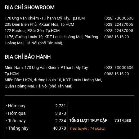
ĐỊA CHỈ SHOWROOM
170 Ung Văn Khiêm - P.Thạnh Mỹ Tây, Tp.HCM
(028) 73000506
235 Điện Biên Phủ, P.Xuân Hòa, Tp.HCM
(028) 22437005
172 Pasteur, P.Sài Gòn, Tp.HCM
(028) 22437008
Lk76, đường Louis 10, KĐT Louis Hoàng Mai, Phường
0983 16 16 20
Hoàng Mai, Hà Nội (phố Tân Mai),
ĐỊA CHỈ BẢO HÀNH
Miền Nam: 170 Ung Văn Khiêm, P.Thạnh Mỹ Tây,
(028) 73000506
Tp.HCM
0983 16 16 20
Miền Bắc: LK76, đường Louis 10, KĐT Louis Hoàng Mai,
Quận Hoàng Mai, Hà Nội (phố Tân Mai)
Hôm nay
2,731
Hôm qua
3,873
Tuần này
2,734
TỔNG LƯỢT TRUY CẬP
7,314,533
Tháng này
40,378
Trực tuyến : 14 khách