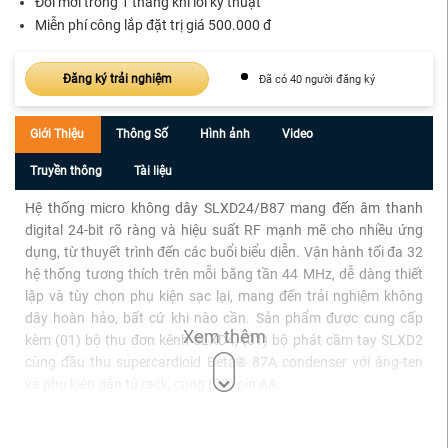
Đổi mới trong 1 tháng khi lỗi kỹ thuật
Miễn phí công lắp đặt trị giá 500.000 đ
Đăng ký trải nghiệm
Đã có 40 người đăng ký
Giới Thiệu
Thông Số
Hình ảnh
Video
Truyền thông
Tài liệu
Hệ thống micro không dây SLXD24/B87 mang đến âm thanh
digital 24-bit rõ ràng và hiệu suất RF mạnh mẽ cho nhiều ứng
dụng, từ thuyết trình đến các buổi biểu diễn. Vận hành tối đa 32
hệ thống tương thích trên mỗi băng tần 44 MHz, dễ dàng thiết
lập và tùy chọn phụ kiện sạc lại, mang đến trải nghiệm không
dây hoàn hảo, bất cứ khi nào cần. Sản phẩm được cung cấp
Xem thêm
kèm (01) bộ thu đơn kênh SLXD4, (01) bộ phát cầm tay SLXD2
cùng đầu thu supercardioid Beta® 87A condenser với ăng-ten
và phụ kiện gắn tủ rack, cùng (02) pin AA.