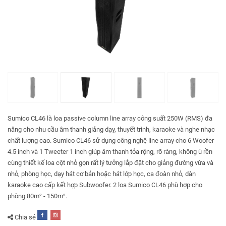
Sumico CL46 là loa passive column line array công suất 250W (RMS) đa
năng cho nhu cầu âm thanh giảng dạy, thuyết trình, karaoke và nghe nhạc
chất lượng cao. Sumico CL46 sử dụng công nghệ line array cho 6 Woofer
4.5 inch và 1 Tweeter 1 inch giúp âm thanh tỏa rộng, rõ ràng, không ù rền
cùng thiết kế loa cột nhỏ gọn rất lý tưởng lắp đặt cho giảng đường vừa và
nhỏ, phòng học, dạy hát cơ bản hoặc hát lớp học, ca đoàn nhỏ, dàn
karaoke cao cấp kết hợp Subwoofer. 2 loa Sumico CL46 phù hợp cho
phòng 80m² - 150m².
Chia sẻ