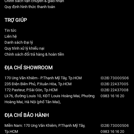
Chính sách vận chuyển & giao nhận
chồng thấp linh hoạt dễ dàng thay đổi góc phủ âm. Thùng loa sử
Quy định hình thức thanh toán
dụng chất liệu gỗ MDF thượng hạng được phủ sơn nhám sần
chống thấm và chống trầy xước, mặt lưới bảo vệ loa làm bằng
TRỢ GIÚP
hợp kim sơn tĩnh điện chống rỉ sét giúp tăng độ bền lâu dài.
Tin tức
Liên hệ
Danh sách Đại lý
Quy trình xử lý khiếu nại
Chính sách đổi trả hàng & hoàn tiền
ĐỊA CHỈ SHOWROOM
170 Ung Văn Khiêm - P.Thạnh Mỹ Tây, Tp.HCM
(028) 73000506
235 Điện Biên Phủ, P.Xuân Hòa, Tp.HCM
(028) 22437005
172 Pasteur, P.Sài Gòn, Tp.HCM
(028) 22437008
Lk76, đường Louis 10, KĐT Louis Hoàng Mai, Phường
0983 16 16 20
Hoàng Mai, Hà Nội (phố Tân Mai),
Ampli Khuyến Nghị Phối Ghép Kết Hợp
ĐỊA CHỈ BẢO HÀNH
Ampli Sumico SU450
Miền Nam: 170 Ung Văn Khiêm, P.Thạnh Mỹ Tây,
(028) 73000506
Ampli karaoke kỹ thuật số
Sumico SU450
tích hợp vang số và
Tp.HCM
0983 16 16 20
Micro không dây cao cấp có công suất thực 450W/kênh (8