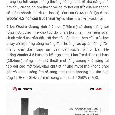
thùng loa full-range thông thường có hạn chế về khả năng phủ
âm đều, cường độ âm thanh và độ rõ nét chi tiết của âm thanh
sẽ giảm nhanh khi đi xa, loa cột
Sumico CL46
thiết lập
6 loa
Woofer 4.5 inch cấu trúc line array
có nhiều ưu điểm vượt trội.
6 loa Woofer đường kính 4.5 inch (115mm)
sử dụng màng sợi
tổng hợp cứng nhẹ cho tốc độ phản hồi nhanh và kiểm soát
chính xác được sắp đặt trải dọc nối tiếp nhau theo cấu trúc line
array có hiệu ứng cộng hưởng định hướng tạo áp âm đồng đều
mang đến dải trung âm dày dặn sạch rõ nổi bật. Hệ
thống
Woofer 4.5 inch
này kết hợp cùng
1 loa Treble Dome 1 inch
(25.4mm)
màng nhôm kỹ thuật mới
tăng cường khả năng tái
tạo dải cao mở rộng, giàu chi tiết nhưng mượt mà không chói
gắt và định hướng âm rõ ràng hơn trong khoảng dải tần đáp
ứng 100Hz - 20kHz với mức công suất lên tới 250W (RMS).