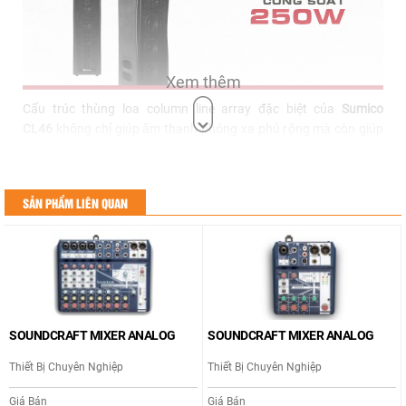
Xem thêm
Cấu trúc thùng loa column line array đặc biệt của
Sumico
CL46
không chỉ giúp âm thanh phóng xa phủ rộng mà còn giúp
âm thanh tập trung và kiểm soát định hướng tốt hơn, không
bị dội âm gây ù rền trong môi trường có nhiều bề mặt phản xạ
hoặc không gian dài hoặc khán phòng sâu như hội trường,
SẢN PHẨM LIÊN QUAN
giảng đường, nhà thờ, sân khấu hoặc nhà hàng tiệc cưới…giúp
âm thanh vẫn rõ nét ở khoảng cách xa. Với hệ loa thành phần
cao cấp được ứng dụng thiết kế tối ưu,
Sumico CL46
mang lại
dải tần đáp ứng tuyến tính mượt mà cùng khả năng xử lý công
suất cao và hoạt động ổn định.
Cổng Thoát Hơi Họng Kèn Tối Ưu Âm Học
SOUNDCRAFT MIXER ANALOG
SOUNDCRAFT MIXER ANALOG
Sumico CL46
thiết kế cổng thoát hơi dạng họng kèn phía sau
Thiết Bị Chuyên Nghiệp
Thiết Bị Chuyên Nghiệp
giúp giải phóng nhanh áp âm bên trong thùng loa gia tăng
cường độ âm thanh và góc phủ rộng phát ra phía sau đồng thời
Giá Bán
Giá Bán