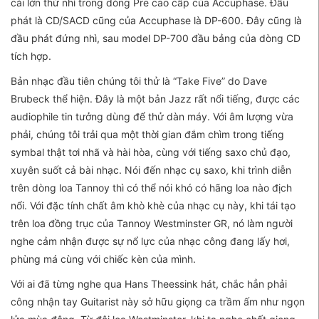
cái lớn thứ nhì trong dòng Pre cao cấp của Accuphase. Đầu
phát là CD/SACD cũng của Accuphase là DP-600. Đây cũng là
đầu phát đứng nhì, sau model DP-700 đầu bảng của dòng CD
tích hợp.
Bản nhạc đầu tiên chúng tôi thử là “Take Five” do Dave
Brubeck thể hiện. Đây là một bản Jazz rất nổi tiếng, được các
audiophile tin tưởng dùng để thử dàn máy. Với âm lượng vừa
phải, chúng tôi trải qua một thời gian đắm chìm trong tiếng
symbal thật tơi nhã và hài hòa, cùng với tiếng saxo chủ đạo,
xuyên suốt cả bài nhạc. Nói đến nhạc cụ saxo, khi trình diễn
trên dòng loa Tannoy thì có thể nói khó có hãng loa nào địch
nổi. Với đặc tính chất âm khò khè của nhạc cụ này, khi tái tạo
trên loa đồng trục của Tannoy Westminster GR, nó làm người
nghe cảm nhận được sự nổ lực của nhạc công đang lấy hơi,
phùng má cùng với chiếc kèn của mình.
Với ai đã từng nghe qua Hans Theessink hát, chắc hẳn phải
công nhận tay Guitarist này sở hữu giọng ca trầm ấm như ngọn