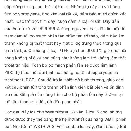
cấp dùng trong các thiết bị hiend. Những tụ này có vỏ bằng
film polypropylene, bọc kim loại rất kỹ, đảm bảo trị số chính xác
nhất. Các trở bọc film dày, cuộn cảm là loại lõi sắt. Dây dẫn
của Acrolink® với 99,9999 % đồng nguyên chất, dẫn tín hiệu từ
trạm cắm tới bo mạch phân tần phần tần số thấp, đảm bảo âm
thanh không bị thất thoát hay mất đi độ trung thực trong quá
trình tái tạo. Chì hàng là loại PTFE bọc bạc 99.99%, giữ cho mối
hàng không bị ô xy hóa cũng như không làm trở kháng làm thất
thoát tín hiệu. Toàn bộ bo mạch phân tần sẽ được làm lạnh
-190 độ theo một qui trình của hãng có tên deep cryogenic
treatment (DCT). Sau đó trả lại nhiệt độ bình thường, giúp các
kết cấu phân tử trong thành phần linh kiện bất biến và ổn định
lâu dài. Kết quả của công trình cho bộ phân tần này là đem lại
một âm thanh chi tiết, độ động cao nhất.
Cọc đấu dây loa cho Westminster GR vẫn là loại 5 cọc, nhưng
được được thay thế bằng thế hệ mới nhất của hãng WBT, phiên
bản NextGen™ WBT-0703. Với cọc đấu loa này, đảm bảo sự kết