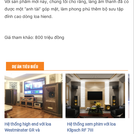
Với sản phẩm mới này, chúng tôi cho rằng, làng âm thanh đã có
được một “anh tài” góp mặt, làm phong phú thêm bộ sưu tập
đỉnh cao dòng loa hiend.
Giá tham khảo: 800 triệu đồng
DỰ ÁN TIÊU BIỂU
Hệ thống high end với loa
Hệ thống xem phim với loa
Hệ
Westminster GR và
Klipsch RF 7III
ca