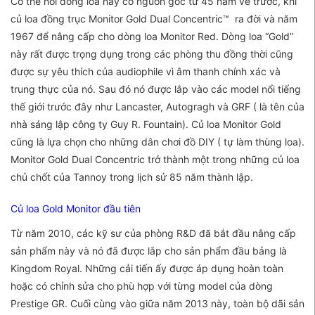
Có thể nói dòng loa này có nguồn gốc từ 45 năm về trước, khi
củ loa đồng trục Monitor Gold Dual Concentric™ ra đời và năm
1967 để nâng cấp cho dòng loa Monitor Red. Dòng loa “Gold”
này rất được trọng dụng trong các phòng thu đồng thời cũng
được sự yêu thích của audiophile vì âm thanh chính xác và
trung thực của nó. Sau đó nó được lắp vào các model nổi tiếng
thế giới trước đây như Lancaster, Autogragh và GRF ( là tên của
nhà sáng lập công ty Guy R. Fountain). Củ loa Monitor Gold
cũng là lựa chọn cho những dân chơi đồ DIY ( tự làm thùng loa).
Monitor Gold Dual Concentric trở thành một trong những củ loa
chủ chốt của Tannoy trong lịch sử 85 năm thành lập.
Củ loa Gold Monitor đầu tiên
Từ năm 2010, các kỹ sư của phòng R&D đã bắt đầu nâng cấp
sản phẩm này và nó đã được lắp cho sản phẩm đầu bảng là
Kingdom Royal. Những cải tiến ấy được áp dụng hoàn toàn
hoặc có chỉnh sửa cho phù hợp với từng model của dòng
Prestige GR. Cuối cùng vào giữa năm 2013 này, toàn bộ dãi sản