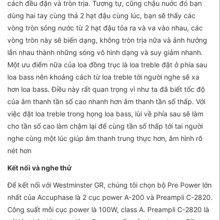
cách đều đặn và tròn trịa. Tương tự, cũng chậu nuớc đó bạn
dùng hai tay cùng thả 2 hạt đậu cùng lúc, bạn sẽ thấy các
vòng tròn sóng nước từ 2 hạt đậu tỏa ra và va vào nhau, các
vòng tròn này sẽ biến dạng, không tròn trịa nữa và ảnh hưởng
lẫn nhau thành những sóng vô hình dạng và suy giảm nhanh.
Một ưu điểm nữa của loa đồng trục là loa treble đặt ở phía sau
loa bass nên khoảng cách từ loa treble tới người nghe sẽ xa
hơn loa bass. Điều này rất quan trọng vì như ta đã biết tốc độ
của âm thanh tần số cao nhanh hơn âm thanh tần số thấp. Với
việc đặt loa treble trong họng loa bass, lùi về phía sau sẽ làm
cho tần số cao làm chậm lại để cùng tần số thấp tới tai người
nghe cùng một lúc giúp âm thanh trung thực hơn, âm hình rõ
nét hơn
Kết nối và nghe thử
Để kết nối với Westminster GR, chúng tôi chọn bộ Pre Power lớn
nhất của Accuphase là 2 cục power A-200 và Preampli C-2820.
Công suất mỗi cục power là 100W, class A. Preampli C-2820 là