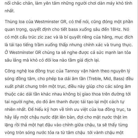
nối chắc chắn, làm yên tâm những người chơi dàn máy khó tính
nhất.
Thùng loa của Westminster GR, có thể nói, cũng đóng một phần
quan trọng, quyết định cho tiết bass xuống sâu đến 18Hz. Nó
có một cấu trúc zic zac và là bí quyết riêng của hãng, mục đích
là tái tạo tiếng trầm xuống thấp nhưng chính xác và trung thực.
Ở Westminster GR chúng ta sẽ nghe được cả sức mạnh lan tỏa
sâu lắng mà khó có đôi loa nào tầm giá địch lại.
Công nghệ loa đồng trục của Tannoy vận hành theo nguyên lý
sóng đồng tâm, cho phép ba dải âm tần (Treble, Mid, Bass) đều
xuất phát chung trên một trục, điều này giúp cho các sóng âm
thuộc các dải tần khác nhau không bị giao thoa trên đường tới
tai người nghe, do đó âm thanh được tái tạo lại một cách tự
nhiên nhất. Để hiểu kỹ hơn về tính ưu việt của loa đồng trục, ta
hãy lấy một chậu nước đặt lên bàn, đợi cho mặt nước thật im
lặng rồi thả một hạt đậu vào chính giữa chậu, ta sẽ thấy từng
vòng tròn sóng nước tỏa ra từ tâm chậu tới vành chậu một