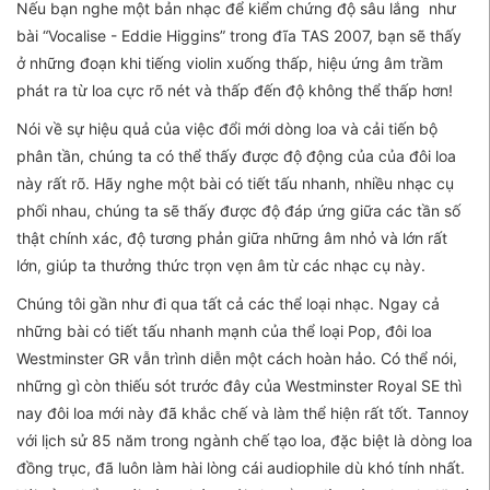
Nếu bạn nghe một bản nhạc để kiểm chứng độ sâu lắng như
bài “Vocalise - Eddie Higgins” trong đĩa TAS 2007, bạn sẽ thấy
ở những đoạn khi tiếng violin xuống thấp, hiệu ứng âm trầm
phát ra từ loa cực rõ nét và thấp đến độ không thể thấp hơn!
Nói về sự hiệu quả của việc đổi mới dòng loa và cải tiến bộ
phân tần, chúng ta có thể thấy được độ động của của đôi loa
này rất rõ. Hãy nghe một bài có tiết tấu nhanh, nhiều nhạc cụ
phối nhau, chúng ta sẽ thấy được độ đáp ứng giữa các tần số
thật chính xác, độ tương phản giữa những âm nhỏ và lớn rất
lớn, giúp ta thưởng thức trọn vẹn âm từ các nhạc cụ này.
Chúng tôi gần như đi qua tất cả các thể loại nhạc. Ngay cả
những bài có tiết tấu nhanh mạnh của thể loại Pop, đôi loa
Westminster GR vẫn trình diễn một cách hoàn hảo. Có thể nói,
những gì còn thiếu sót trước đây của Westminster Royal SE thì
nay đôi loa mới này đã khắc chế và làm thể hiện rất tốt. Tannoy
với lịch sử 85 năm trong ngành chế tạo loa, đặc biệt là dòng loa
đồng trục, đã luôn làm hài lòng cái audiophile dù khó tính nhất.