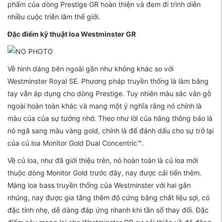
phẩm của dòng Prestige GR hoàn thiện và đem đi trình diễn
nhiều cuộc triễn lãm thế giới.
Đặc điểm kỹ thuật loa Westminster GR
Về hình dáng bên ngoài gần như không khác so với
Westminster Royal SE. Phương pháp truyền thống là làm bằng
tay vẫn áp dụng cho dòng Prestige. Tuy nhiên màu sắc vân gỗ
ngoài hoàn toàn khác và mang một ý nghĩa rằng nó chính là
màu của của sự tưởng nhớ. Theo như lời của hãng thông báo là
nó ngã sang màu vàng gold, chính là để đánh dấu cho sự trở lại
của củ loa Monitor Gold Dual Concentric™.
Về củ loa, như đã giới thiệu trên, nó hoàn toàn là củ loa mới
thuộc dòng Monitor Gold trước đây, nay được cải tiến thêm.
Màng loa bass truyền thống của Westminster với hai gân
nhúng, nay được gia tăng thêm độ cứng bằng chất liệu sợi, có
đặc tính nhẹ, dễ dàng đáp ứng nhanh khi tần số thay đổi. Đặc