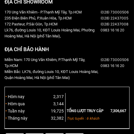
ĐỊA CHỈ SHOWROOM
170 Ung Văn Khiêm - P.Thạnh Mỹ Tây, Tp.HCM
(028) 73000506
235 Điện Biên Phủ, P.Xuân Hòa, Tp.HCM
(028) 22437005
172 Pasteur, P.Sài Gòn, Tp.HCM
(028) 22437008
Lk76, đường Louis 10, KĐT Louis Hoàng Mai, Phường
0983 16 16 20
Hoàng Mai, Hà Nội (phố Tân Mai),
ĐỊA CHỈ BẢO HÀNH
Miền Nam: 170 Ung Văn Khiêm, P.Thạnh Mỹ Tây,
(028) 73000506
Tp.HCM
0983 16 16 20
Miền Bắc: LK76, đường Louis 10, KĐT Louis Hoàng Mai,
Quận Hoàng Mai, Hà Nội (phố Tân Mai)
Hôm nay
2,317
Hôm qua
3,144
Tuần này
19,725
TỔNG LƯỢT TRUY CẬP
7,306,667
Tháng này
32,382
Trực tuyến : 6 khách