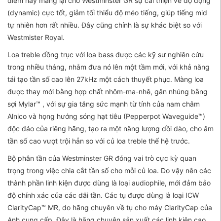
điểm này mang lại cho Westminster GR sự cải thiện về độ động
(dynamic) cực tốt, giảm tối thiểu độ méo tiếng, giúp tiếng mid
tự nhiên hơn rất nhiều. Đây cũng chính là sự khác biệt so với
Westmister Royal.
Loa treble đồng trục với loa bass được các kỹ sư nghiên cứu
trong nhiều tháng, nhằm đưa nó lên một tầm mới, với khả năng
tái tạo tần số cao lên 27kHz một cách thuyết phục. Màng loa
được thay mới bằng hợp chất nhôm-ma-nhê, gân nhúng bằng
sợi Mylar™ , với sự gia tăng sức mạnh từ tính của nam châm
Alnico và họng hướng sóng hạt tiêu (Pepperpot Waveguide™)
độc đáo của riêng hãng, tạo ra một năng lượng dồi dào, cho âm
tần số cao vượt trội hẳn so với củ loa treble thế hệ trước.
Bộ phân tần của Westminster GR đóng vai trò cực kỳ quan
trọng trong việc chia cắt tần số cho mỗi củ loa. Do vậy nên các
thành phần linh kiện được dùng là loại audiophile, mới đảm bảo
độ chính xác của các dãi tần. Các tụ được dùng là loại ICW
ClarityCap™ MR, do hãng chuyên về tụ cho máy ClarityCap của
Anh cung cấp. Đây là hãng chuyên sản xuất các linh kiện cao