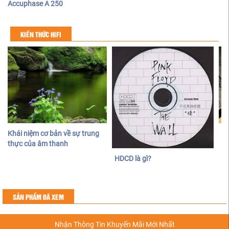
Accuphase A 250
KIẾN THỨC HIFI
Khái niệm cơ bản về sự trung
Đị
thực của âm thanh
và
HDCD là gì?
SẢN PHẨM ĐÃ XEM
Nhận Thông Tin Khuyến Mãi Mới Nhất