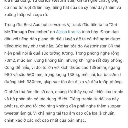
lửa mùa đông. Từ đôi loa Westminster, khi ta nghe chất giọng
cứ như từ ruột đi lên này, tiếng hát của ca sỹ như dày thêm và
xuống thấp vẫn cực rõ.
Trong đĩa Best Audiophile Voices V, track đầu tiên ta có “Get
Me Through December” do
Alison Krauss
trình bày. Đoạn dạo
đầu với tiếng đàn piano rất điêu luyện để ta có thể nghe được
tiếng mid hay như thế nào. Sức lan tỏa do Westminster GR thể
hiện phải nói là quá sức tưởng tượng. Trong phòng nghe rộng
70m2, mức âm lượng không lớn, nhưng khi nghe rất đầy phòng.
Cũng dễ hiểu, vì đôi to lớn với kích thước cao 1395mm, ngang
980 và sâu 560 mm, trọng lượng 138 kg mỗi cái, loa bass/mid
đường kính 380mm, giúp sức tòa âm đi xa và đều khắp phòng.
Ở phần thử âm tần số cao, chúng tôi thấy sự cải thiện loa treble
và bộ phân tần có tác dụng rõ rệt. Tiếng treble từ đôi loa này
phát ra, chúng tôi cho rằng không cần phải nghe thêm supper
tweeter làm gì. Vì khả năng tái tạo âm cao của loa là chuẩn,
chính xác ở các nốt cao nhất của bản nhạc.