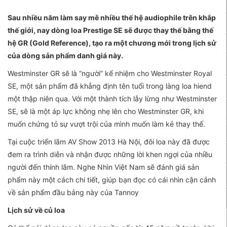
Sau nhiều năm làm say mê nhiều thế hệ audiophile trên khắp
thế giới, nay dòng loa Prestige SE sẽ được thay thế bằng thế
hệ GR (Gold Reference), tạo ra một chương mới trong lịch sử
của dòng sản phẩm danh giá này.
Westminster GR sẽ là “người” kế nhiệm cho Westminster Royal
SE, một sản phẩm đã khẳng định tên tuổi trong làng loa hiend
một thập niên qua. Với một thành tích lẫy lừng như Westminster
SE, sẽ là một áp lực không nhẹ lên cho Westminster GR, khi
muốn chứng tỏ sự vượt trội của mình muốn làm kẻ thay thế.
Tại cuộc triển lãm AV Show 2013 Hà Nội, đôi loa này đã được
đem ra trình diễn và nhận được những lời khen ngợi của nhiều
người đến thính lãm. Nghe Nhìn Việt Nam sẽ đánh giá sản
phẩm này một cách chi tiết, giúp bạn đọc có cái nhìn cận cảnh
về sản phẩm đầu bảng này của Tannoy
Lịch sử về củ loa