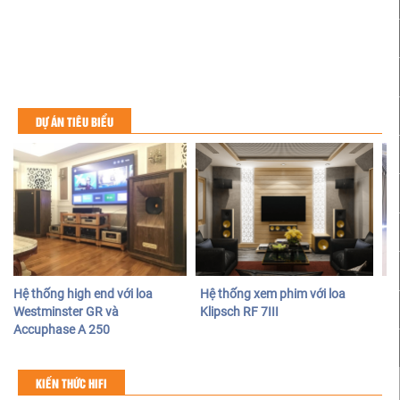
DỰ ÁN TIÊU BIỂU
Hệ thống high end với loa
Hệ thống xem phim với loa
Hệ
Westminster GR và
Klipsch RF 7III
ca
Accuphase A 250
KIẾN THỨC HIFI