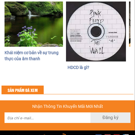
Khái niệm cơ bản về sự trung
Đị
thực của âm thanh
và
HDCD là gì?
SẢN PHẨM ĐÃ XEM
Nhận Thông Tin Khuyến Mãi Mới Nhất
Đăng ký