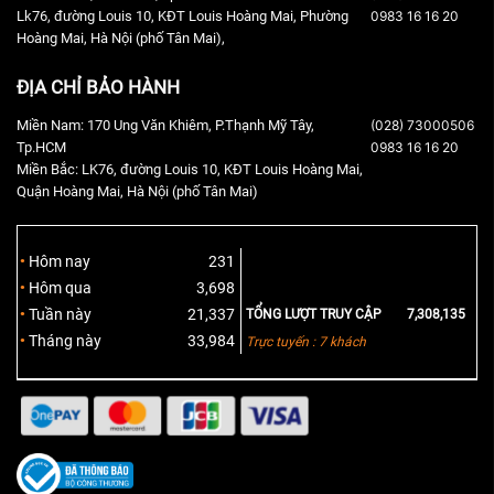
Lk76, đường Louis 10, KĐT Louis Hoàng Mai, Phường
0983 16 16 20
Hoàng Mai, Hà Nội (phố Tân Mai),
ĐỊA CHỈ BẢO HÀNH
Miền Nam: 170 Ung Văn Khiêm, P.Thạnh Mỹ Tây,
(028) 73000506
Tp.HCM
0983 16 16 20
Miền Bắc: LK76, đường Louis 10, KĐT Louis Hoàng Mai,
Quận Hoàng Mai, Hà Nội (phố Tân Mai)
Hôm nay
231
Hôm qua
3,698
Tuần này
21,337
TỔNG LƯỢT TRUY CẬP
7,308,135
Tháng này
33,984
Trực tuyến : 7 khách