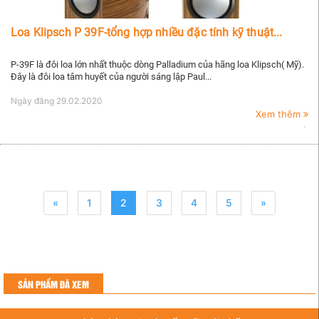
Loa Klipsch P 39F-tổng hợp nhiều đặc tính kỹ thuật...
P-39F là đôi loa lớn nhất thuộc dòng Palladium của hãng loa Klipsch( Mỹ).
Đây là đôi loa tâm huyết của người sáng lập Paul...
Ngày đăng
29.02.2020
Xem thêm
«
1
2
3
4
5
»
SẢN PHẨM ĐÃ XEM