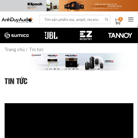
0
Trang chủ /
Tin tức
TIN TỨC