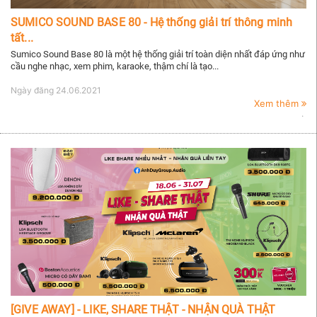
SUMICO SOUND BASE 80 - Hệ thống giải trí thông minh
tất...
Sumico Sound Base 80 là một hệ thống giải trí toàn diện nhất đáp ứng như
cầu nghe nhạc, xem phim, karaoke, thậm chí là tạo...
Ngày đăng
24.06.2021
Xem thêm
[GIVE AWAY] - LIKE, SHARE THẬT - NHẬN QUÀ THẬT