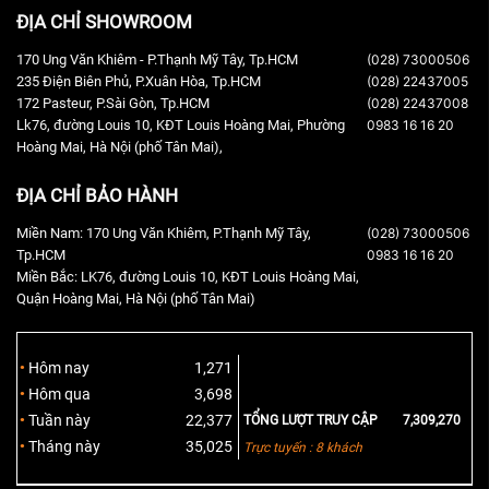
ĐỊA CHỈ SHOWROOM
170 Ung Văn Khiêm - P.Thạnh Mỹ Tây, Tp.HCM
(028) 73000506
235 Điện Biên Phủ, P.Xuân Hòa, Tp.HCM
(028) 22437005
172 Pasteur, P.Sài Gòn, Tp.HCM
(028) 22437008
Lk76, đường Louis 10, KĐT Louis Hoàng Mai, Phường
0983 16 16 20
Hoàng Mai, Hà Nội (phố Tân Mai),
ĐỊA CHỈ BẢO HÀNH
Miền Nam: 170 Ung Văn Khiêm, P.Thạnh Mỹ Tây,
(028) 73000506
Tp.HCM
0983 16 16 20
Miền Bắc: LK76, đường Louis 10, KĐT Louis Hoàng Mai,
Quận Hoàng Mai, Hà Nội (phố Tân Mai)
Hôm nay
1,271
Hôm qua
3,698
Tuần này
22,377
TỔNG LƯỢT TRUY CẬP
7,309,270
Tháng này
35,025
Trực tuyến : 8 khách